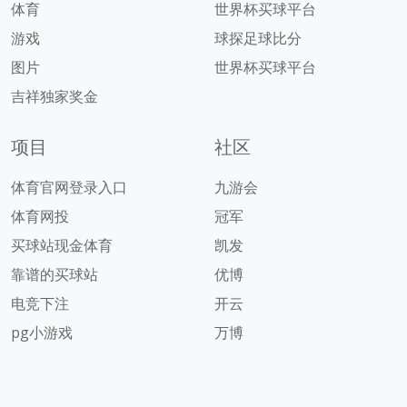
体育
世界杯买球平台
游戏
球探足球比分
图片
世界杯买球平台
吉祥独家奖金
项目
社区
体育官网登录入口
九游会
体育网投
冠军
买球站现金体育
凯发
靠谱的买球站
优博
电竞下注
开云
pg小游戏
万博