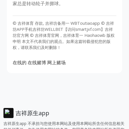
家总是转动轮子并掷球。
© 吉祥体育 存款, 吉祥坊备用一 WBToutiaoapp © 吉祥
坊APP手机吉祥坊WELLBET【访问smartjxf.com】吉祥
坊官方网 © 吉祥体育官网，吉祥体育一 Haohaowb 版权
申明 本文不代表我们的观点。如果这篇转载侵犯您的版
权，请联系我们及时删除！
在线的
在线赌博
网上赌场
吉祥原生app
吉祥原生app 不承担与您使用本网站及使用本网站所含任何信息相关