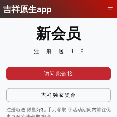
吉祥原生app
新会员
注册送18
访问此链接
吉祥独家奖金
注册就送 限量好礼 手刀领取 于活动期间内前往优
惠页面”点击领取”彩金。