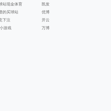
球站现金体育
凯发
谱的买球站
优博
竞下注
开云
g小游戏
万博