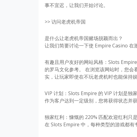
事不宜迟，让我们开始讨论。
>> 访问老虎机帝国
是什么让老虎机帝国赌场脱颖而出？
让我们简要讨论一下使 Empire Casi
有趣且用户友好的网站风格：Slots Em
的罗马文化参考。 在浏览该网站时，您会
实，让玩家即使在不玩老虎机时也能保持
VIP 计划：Slots Empire 的 VI
作为客户达到一定级别，您将获得状态并获得
独家红利：慷慨的 220% 匹配欢迎红利
在 Slots Empire 中，每种类型的