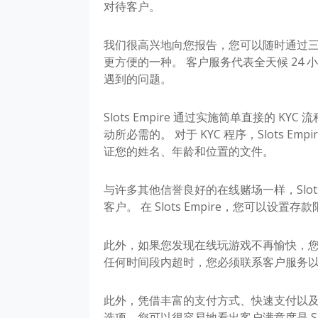
对待客户。
我们很高兴地向您报告，您可以随时通过三种不
更方便的一种。 客户服务代表全天候 24
遇到的问题。
Slots Empire 通过实施简单直接的 
动所必需的。 对于 KYC 程序，Slots 
证您的姓名、年龄和位置的文件。
与许多其他信誉良好的在线赌场一样，Slot
客户。 在 Slots Empire，您可以
此外，如果您发现在线玩游戏不再愉快，您
任何时间段内超时，您必须联系客户服务
此外，凭借丰富的支付方式、快速支付以
选项，您可以很容易地看出客户满意度是 Slot