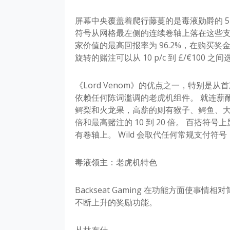
屏幕中央覆盖着爬行藤蔓的是毒液勋爵的 5 
符号从网格最左侧的连续卷轴上落在这些支付
家价值的最高回报率为 96.2%，在购买奖金轮
旋转的赌注可以从 10 p/c 到 £/€100 
《Lord Venom》的优点之一，特别是从首次
依赖任何陈词滥调的老虎机组件。 就连薪
鳄梨和火龙果，高薪的则有猴子、鳄鱼、大象
倍和最高赌注的 10 到 20 倍。 百搭
有卷轴上。 Wild 会取代任何常规支付符号，如
毒液领主：老虎机特色
Backseat Gaming 在功能方面使
不断上升的奖励功能。