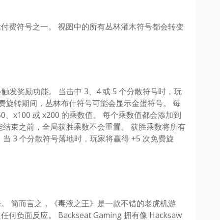
付费符号之一。 视图中的所有丛林灌木符号都会转变
发奖励功能。 当击中 3、4 或 5 个分散符号时，玩
 在免费旋转期间，丛林布什符号可能会显示金蛋符号。 每
50、x100 或 x200 的乘数值。 每个乘数值都会添加到
能结束之前，全局获胜乘数不会重置。 获胜乘数将所有
 3 个分散符号落地时，玩家将赢得 +5 次免费旋
。 简而言之，《毒液之王》是一款不错的老虎机游
应。 Backseat Gaming 拥有像 Hacksaw