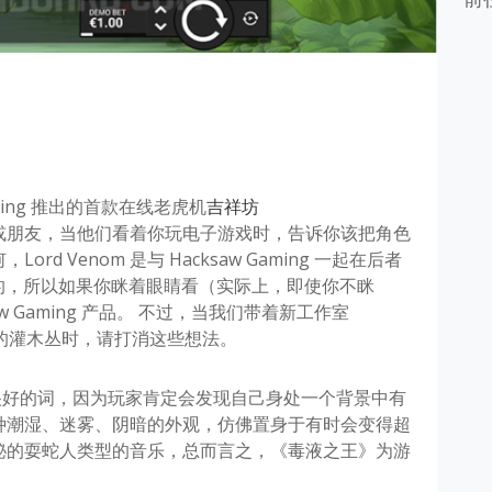
Gaming 推出的首款在线老虎机
吉祥坊
或朋友，当他们看着你玩电子游戏时，告诉你该把角色
d Venom 是与 Hacksaw Gaming 一起在后者
发布的，所以如果你眯着眼睛看（实际上，即使你不眯
saw Gaming 产品。 不过，当我们带着新工作室
越茂密的灌木丛时，请打消这些想法。
很好的词，因为玩家肯定会发现自己身处一个背景中有
种潮湿、迷雾、阴暗的外观，仿佛置身于有时会变得超
秘的耍蛇人类型的音乐，总而言之，《毒液之王》为游