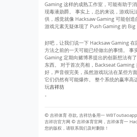
Gaming 这样的成熟工作室，可能有助于
现毒液勋爵。 事实上，总的来说，游戏玩
供，感觉就像 Hacksaw Gaming 
游戏元素无疑体现了 Push Gaming 的 Bi
好吧，让我们说一下 Hacksaw Gami
方法之前的一天可能已经做出的事情。 事实
Gaming 定期向赌博界提出的创新想法
东西。 对于首次亮相，Backseat Gam
好，声音很完美，虽然游戏玩法在某些方
它们仍然有可能爆炸。 整个系统的赢率高达赌
玩
吉祥坊
。
© 吉祥体育 存款, 吉祥坊备用一 WBToutiaoapp
吉祥坊官方网 © 吉祥体育官网，吉祥体育一 Ha
您的版权，请联系我们及时删除！