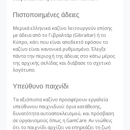
Πιστοποιημένες άδειες
Μερικά ελληνικά καζίνο λειτουργούν επίσης
με άδεια από το Γιβραλτάρ (Gibraltar) ή το
Κύπρο, κάτι που είναι αποδεκτό εφόσον το
καζίνο είναι κανονικά ρυθμισμένο. Έλεγξε
πάντα την περιοχή της άδειας στο κάτω μέρος
της αρχικής σελίδας και διάβασε το σχετικό
λογότυπο.
Υπεύθυνο παιχνίδι
Τα αξιόπιστα καζίνο προσφέρουν εργαλεία
υπεύθυνου παιχνιδιού: όρια κατάθεσης,
δυνατότητα αυτοαποκλεισμού, και πρόσβαση
σε οργανισμούς όπως η GamCare. Αν νιώθεις
ότι το παιχνίδι αρχίζει να επηρεάζει τη ζωή