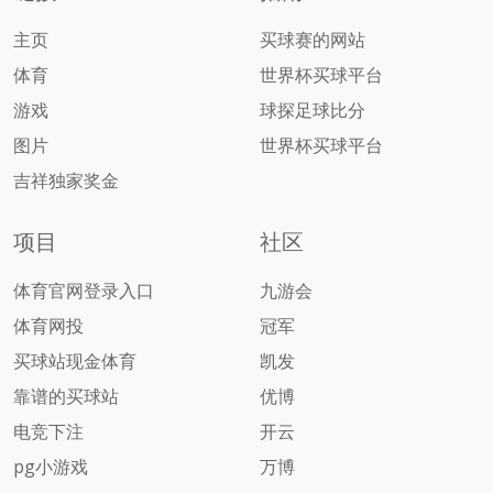
主页
买球赛的网站
体育
世界杯买球平台
游戏
球探足球比分
图片
世界杯买球平台
吉祥独家奖金
项目
社区
体育官网登录入口
九游会
体育网投
冠军
买球站现金体育
凯发
靠谱的买球站
优博
电竞下注
开云
pg小游戏
万博