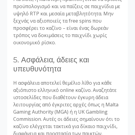
προϋπολογισμό και να παίζεις σε παιχνίδια με
υψηλό RTP και μεσαία μεταβλητότητα. Μην
ξεχνάς να αξιοποιείς τα free spins που
προσφέρει το καζίνο – είναι ένας δωρεάν
τρόπος να δοκιμάσεις το παιχνίδι χωρίς
οικονομικό ρίσκο.
5. Ασφάλεια, άδειες και
υπευθυνότητα
Η ασφάλεια αποτελεί θεμέλιο λίθο για κάθε
αξιόπιστο ελληνικό online καζίνο. Αναζητάτε
ιστοσελίδες που διαθέτουν έγκυρη άδεια
λειτουργίας από έγκριτες αρχές όπως η Malta
Gaming Authority (MGA) ή η UK Gambling
Commission. Αυτές οι άδειες σημαίνουν ότι το
καζίνο ελέγχεται τακτικά για δίκαιο παιχνίδι,
διαφάνεια και προστασία των παικτών.