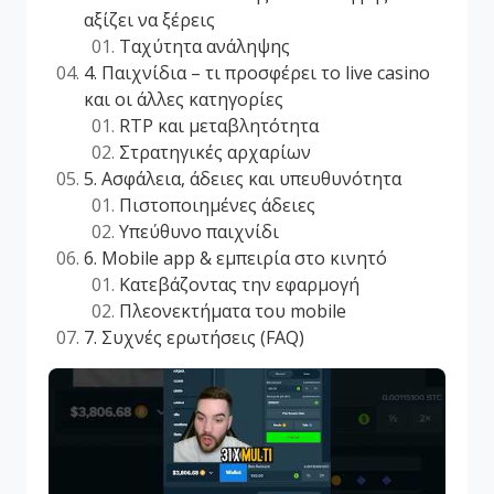
αξίζει να ξέρεις
Ταχύτητα ανάληψης
4. Παιχνίδια – τι προσφέρει το live casino
και οι άλλες κατηγορίες
RTP και μεταβλητότητα
Στρατηγικές αρχαρίων
5. Ασφάλεια, άδειες και υπευθυνότητα
Πιστοποιημένες άδειες
Υπεύθυνο παιχνίδι
6. Mobile app & εμπειρία στο κινητό
Κατεβάζοντας την εφαρμογή
Πλεονεκτήματα του mobile
7. Συχνές ερωτήσεις (FAQ)