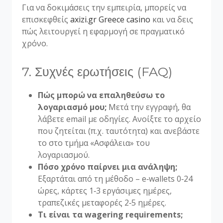
Για να δοκιμάσεις την εμπειρία, μπορείς να
επισκεφθείς
axizi.gr Greece casino
και να δεις
πώς λειτουργεί η εφαρμογή σε πραγματικό
χρόνο.
7. Συχνές ερωτήσεις (FAQ)
Πώς μπορώ να επαληθεύσω το
λογαριασμό μου;
Μετά την εγγραφή, θα
λάβετε email με οδηγίες. Ανοίξτε το αρχείο
που ζητείται (π.χ. ταυτότητα) και ανεβάστε
το στο τμήμα «Ασφάλεια» του
λογαριασμού.
Πόσο χρόνο παίρνει μια ανάληψη;
Εξαρτάται από τη μέθοδο – e‑wallets 0‑24
ώρες, κάρτες 1‑3 εργάσιμες ημέρες,
τραπεζικές μεταφορές 2‑5 ημέρες.
Τι είναι τα wagering requirements;