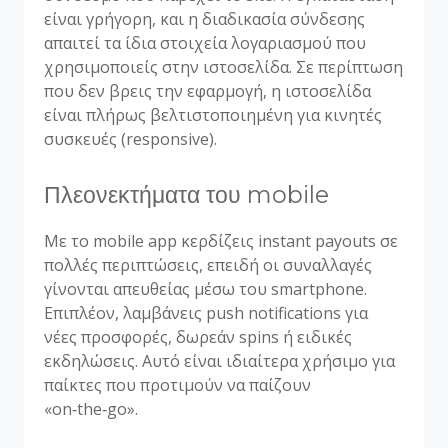
είναι γρήγορη, και η διαδικασία σύνδεσης
απαιτεί τα ίδια στοιχεία λογαριασμού που
χρησιμοποιείς στην ιστοσελίδα. Σε περίπτωση
που δεν βρεις την εφαρμογή, η ιστοσελίδα
είναι πλήρως βελτιστοποιημένη για κινητές
συσκευές (responsive).
Πλεονεκτήματα του mobile
Με το mobile app κερδίζεις instant payouts σε
πολλές περιπτώσεις, επειδή οι συναλλαγές
γίνονται απευθείας μέσω του smartphone.
Επιπλέον, λαμβάνεις push notifications για
νέες προσφορές, δωρεάν spins ή ειδικές
εκδηλώσεις. Αυτό είναι ιδιαίτερα χρήσιμο για
παίκτες που προτιμούν να παίζουν
«on‑the‑go».