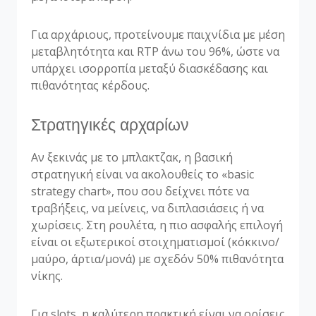
Για αρχάριους, προτείνουμε παιχνίδια με μέση
μεταβλητότητα και RTP άνω του 96%, ώστε να
υπάρχει ισορροπία μεταξύ διασκέδασης και
πιθανότητας κέρδους.
Στρατηγικές αρχαρίων
Αν ξεκινάς με το μπλακτζακ, η βασική
στρατηγική είναι να ακολουθείς το «basic
strategy chart», που σου δείχνει πότε να
τραβήξεις, να μείνεις, να διπλασιάσεις ή να
χωρίσεις. Στη ρουλέτα, η πιο ασφαλής επιλογή
είναι οι εξωτερικοί στοιχηματισμοί (κόκκινο/
μαύρο, άρτια/μονά) με σχεδόν 50% πιθανότητα
νίκης.
Για slots, η καλύτερη πρακτική είναι να ορίσεις