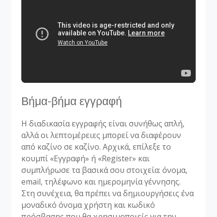
Βήμα-βήμα εγγραφή
Η διαδικασία εγγραφής είναι συνήθως απλή,
αλλά οι λεπτομέρειες μπορεί να διαφέρουν
από καζίνο σε καζίνο. Αρχικά, επίλεξε το
κουμπί «Εγγραφή» ή «Register» και
συμπλήρωσε τα βασικά σου στοιχεία: όνομα,
email, τηλέφωνο και ημερομηνία γέννησης.
Στη συνέχεια, θα πρέπει να δημιουργήσεις ένα
μοναδικό όνομα χρήστη και κωδικό
πρόσβασης που θα χρησιμοποιείς για την