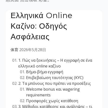
Ελληνικά Online
Καζίνο: Οδηγός
Ασφάλειας
体育
2026年5月28日
1. Πώς να ξεκινήσεις – Η εγγραφή σε ένα
ελληνικό online καζίνο
Βήμα-βήμα εγγραφή
Επιβεβαίωση ταυτότητας (KYC)
2. Τα μπόνους που πρέπει να προσέξεις
Welcome bonus και wagering
requirements
Προσφορές χωρίς κατάθεση
3. Μέθοδοι κατάθεσης και ανάληψης – τι