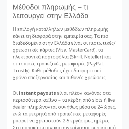
Μέθοδοι πληρωμής – τι
λειτουργεί στην Ελλάδα
Η επιλογή κατάλληλων μεθόδων πληρωμής
κάνει τη διαφορά στην εμπειρία σας. Τα πιο
διαδεδομένα στην Ελλάδα είναι οι πιστωτικές/
χρεωστικές κάρτες (Visa, MasterCard), τα
ηλεκτρονικά πορτοφόλια (Skrill, Neteller) και
οι τοπικές τραπεζικές μεταφορές (PayPal,
Trustly). Κάθε μέθοδος έχει διαφορετικό
χρόνο επεξεργασίας και πιθανές χρεώσεις.
Οι
instant payouts
είναι πλέον κανόνας στα
περισσότερα καζίνο – τα κέρδη από slots ή live
dealer πληρώνονται συνήθως μέσα σε 24 ώρες,
ενώ τα μετρητά από τραπεζικές μεταφορές
μπορεί να χρειαστούν 2‑5 εργάσιμες ημέρες.
Στο παρακάτω πίνακα συγκρίνουμε μερικά από