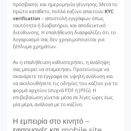
πρόσβασης και ημερομηνία γέννησης. Μετά το
πρώτο κατάθετο, πολλά καζίνο απαιτούν
KYC
verification
– αποστολή εγγράφων όπως
ταυτότητα ή διαβατήριο, και αποδεικτικό
διεύθυνσης. Η επαλήθευση διασφαλίζει ότι το
λογαριασμό σας δεν χρησιμοποιείται για
ξέπλυμα χρημάτων.
Αν η επαλήθευση καθυστερήσει, η ανάληψη
σας μπορεί να σταματήσει. Προτείνουμε να
σκανάρετε τα έγγραφα σε υψηλή ανάλυση και
να ακολουθήσετε τις οδηγίες του καζίνο για το
φορμά αρχείου (συχνά PDF ή JPEG). Η
επιβεβαίωση γίνεται μέσα σε λίγες ώρες έως
μία μέρα, ανάλογα με το καζίνο.
Η εμπειρία στο κινητό –
εφαρμογές και mobile site