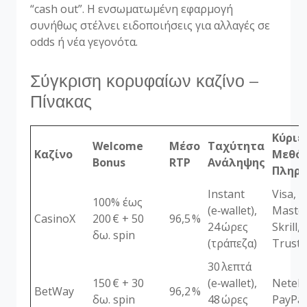
“cash out”. Η ενσωματωμένη εφαρμογή
συνήθως στέλνει ειδοποιήσεις για αλλαγές σε
odds ή νέα γεγονότα.
Σύγκριση κορυφαίων καζίνο –
Πίνακας
Κύριε
Welcome
Μέσο
Ταχύτητα
Καζίνο
Μεθό
Bonus
RTP
Ανάληψης
Πληρ
Instant
Visa,
100% έως
(e‑wallet),
Master
CasinoX
200 € + 50
96,5 %
24 ώρες
Skrill,
δω. spin
(τράπεζα)
Trustl
30 λεπτά
150 € + 30
(e‑wallet),
Netelle
BetWay
96,2 %
δω. spin
48 ώρες
PayPal