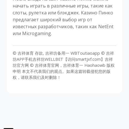
начать играть в различные игры, такие как
слоты, рулетка или блэкджек. Казино Пинко
предлагает широкий выбор игр от
известных разработчиков, таких как NetEnt
или Microgaming.
© 吉祥体育 存款, 吉祥坊备用一 WBToutiaoapp © 吉祥
坊APP手机吉祥坊WELLBET【访问smartjxf.com】吉祥
坊官方网 © 吉祥体育官网，吉祥体育一 Haohaowb 版权
申明 本文不代表我们的观点。如果这篇转载侵犯您的版
权，请联系我们及时删除！