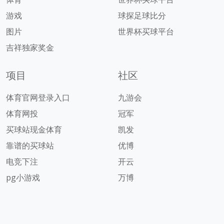
游戏
球探足球比分
图片
世界杯买球平台
吉祥独家奖金
项目
社区
体育官网登录入口
九游会
体育网投
冠军
买球站现金体育
凯发
靠谱的买球站
优博
电竞下注
开云
pg小游戏
万博