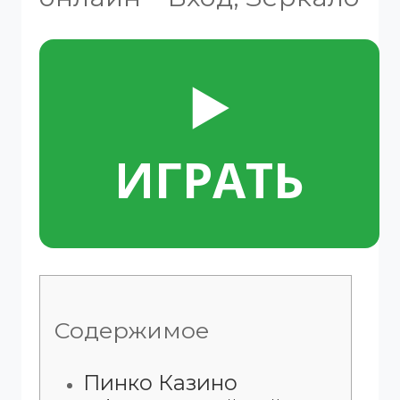
▶️
ИГРАТЬ
Содержимое
Пинко Казино