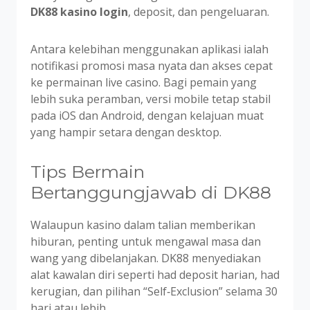
DK88 kasino login
, deposit, dan pengeluaran.
Antara kelebihan menggunakan aplikasi ialah
notifikasi promosi masa nyata dan akses cepat
ke permainan live casino. Bagi pemain yang
lebih suka peramban, versi mobile tetap stabil
pada iOS dan Android, dengan kelajuan muat
yang hampir setara dengan desktop.
Tips Bermain
Bertanggungjawab di DK88
Walaupun kasino dalam talian memberikan
hiburan, penting untuk mengawal masa dan
wang yang dibelanjakan. DK88 menyediakan
alat kawalan diri seperti had deposit harian, had
kerugian, dan pilihan “Self‑Exclusion” selama 30
hari atau lebih.