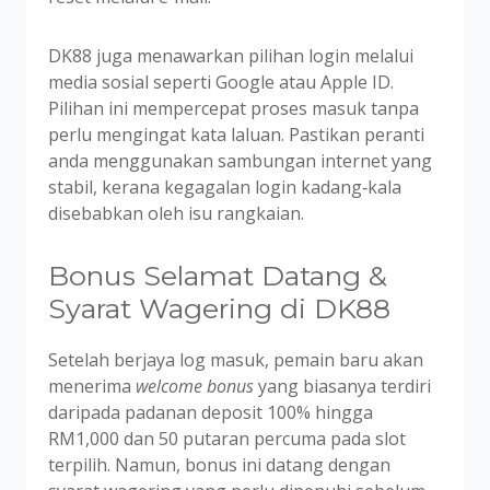
DK88 juga menawarkan pilihan login melalui
media sosial seperti Google atau Apple ID.
Pilihan ini mempercepat proses masuk tanpa
perlu mengingat kata laluan. Pastikan peranti
anda menggunakan sambungan internet yang
stabil, kerana kegagalan login kadang‑kala
disebabkan oleh isu rangkaian.
Bonus Selamat Datang &
Syarat Wagering di DK88
Setelah berjaya log masuk, pemain baru akan
menerima
welcome bonus
yang biasanya terdiri
daripada padanan deposit 100% hingga
RM1,000 dan 50 putaran percuma pada slot
terpilih. Namun, bonus ini datang dengan