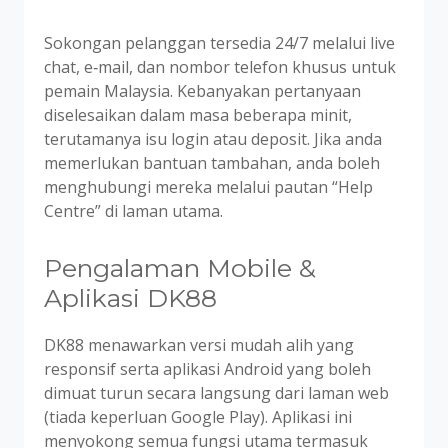
Sokongan pelanggan tersedia 24/7 melalui live
chat, e‑mail, dan nombor telefon khusus untuk
pemain Malaysia. Kebanyakan pertanyaan
diselesaikan dalam masa beberapa minit,
terutamanya isu login atau deposit. Jika anda
memerlukan bantuan tambahan, anda boleh
menghubungi mereka melalui pautan “Help
Centre” di laman utama.
Pengalaman Mobile &
Aplikasi DK88
DK88 menawarkan versi mudah alih yang
responsif serta aplikasi Android yang boleh
dimuat turun secara langsung dari laman web
(tiada keperluan Google Play). Aplikasi ini
menyokong semua fungsi utama termasuk