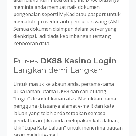
meminta anda memuat naik dokumen
pengenalan seperti MyKad atau pasport untuk
mematuhi prosedur anti‑pencucian wang (AML).
Semua dokumen disimpan dalam server yang
dienkripsi, jadi tiada kebimbangan tentang
kebocoran data.
Proses
DK88 Kasino Login
:
Langkah demi Langkah
Untuk masuk ke akaun anda, pertama-tama
buka laman utama DK88 dan cari butang
“Login” di sudut kanan atas. Masukkan nama
pengguna (biasanya alamat e‑mail) dan kata
laluan yang telah anda tetapkan semasa
pendaftaran. Jika anda melupakan kata laluan,
klik “Lupa Kata Laluan” untuk menerima pautan
reset melalui e‑mail.