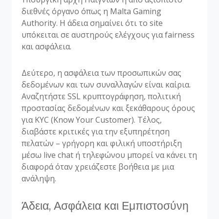
διεθνές όργανο όπως η Malta Gaming
Authority. Η άδεια σημαίνει ότι το site
υπόκειται σε αυστηρούς ελέγχους για fairness
και ασφάλεια.
Δεύτερο, η ασφάλεια των προσωπικών σας
δεδομένων και των συναλλαγών είναι καίρια.
Αναζητήστε SSL κρυπτογράφηση, πολιτική
προστασίας δεδομένων και ξεκάθαρους όρους
για KYC (Know Your Customer). Τέλος,
διαβάστε κριτικές για την εξυπηρέτηση
πελατών – γρήγορη και φιλική υποστήριξη
μέσω live chat ή τηλεφώνου μπορεί να κάνει τη
διαφορά όταν χρειάζεστε βοήθεια με μια
ανάληψη.
Άδεια, Ασφάλεια και Εμπιστοσύνη