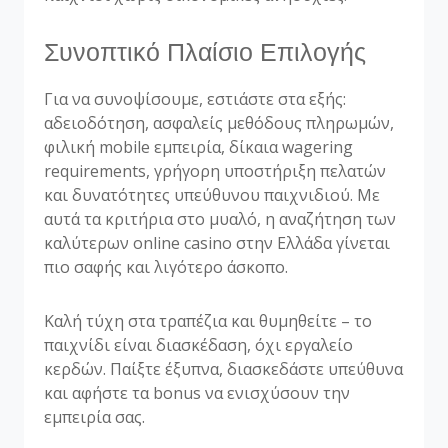
Συνοπτικό Πλαίσιο Επιλογής
Για να συνοψίσουμε, εστιάστε στα εξής:
αδειοδότηση, ασφαλείς μεθόδους πληρωμών,
φιλική mobile εμπειρία, δίκαια wagering
requirements, γρήγορη υποστήριξη πελατών
και δυνατότητες υπεύθυνου παιχνιδιού. Με
αυτά τα κριτήρια στο μυαλό, η αναζήτηση των
καλύτερων online casino στην Ελλάδα γίνεται
πιο σαφής και λιγότερο άσκοπο.
Καλή τύχη στα τραπέζια και θυμηθείτε – το
παιχνίδι είναι διασκέδαση, όχι εργαλείο
κερδών. Παίξτε έξυπνα, διασκεδάστε υπεύθυνα
και αφήστε τα bonus να ενισχύσουν την
εμπειρία σας.