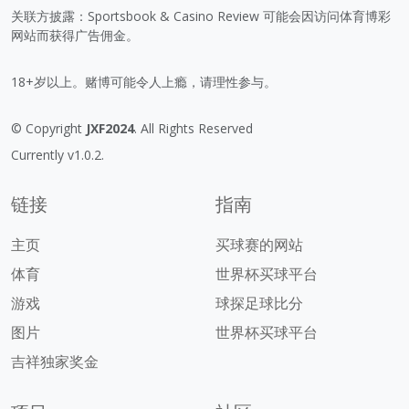
关联方披露：Sportsbook & Casino Review 可能会因访问体育博彩
网站而获得广告佣金。
18+岁以上。赌博可能令人上瘾，请理性参与。
© Copyright
JXF2024
. All Rights Reserved
Currently v1.0.2.
链接
指南
主页
买球赛的网站
体育
世界杯买球平台
游戏
球探足球比分
图片
世界杯买球平台
吉祥独家奖金