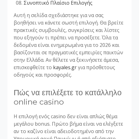
Συνοπτικό Πλαίσιο Επιλογής
Αυτή η σελίδα σχεδιάστηκε για να σας
βοηθήσει να κάνετε σωστή επιλογή. Θα βρείτε
πρακτικές συμβουλές, συγκρίσεις και λίστες
που εξηγούν τι πρέπει να προσέξετε. Όλα τα
δεδομένα είναι ενημερωμένα για το 2026 και
βασίζονται σε πραγματικές εμπειρίες παικτών
στην Ελλάδα. Αν θέλετε να ξεκινήσετε άμεσα,
επισκεφθείτε το
kayales.gr
για πρόσθετους
οδηγούς και προσφορές.
Πώς να επιλέξετε το κατάλληλο
online casino
Η επιλογή ενός casino δεν είναι απλώς θέμα
μεγάλου bonus. Πρώτο βήμα είναι να ελέγξετε
αν το καζίνο είναι αδειοδοτημένο από την
Υπουργική αρχή Παιγνίων ή από αξιόπιστο