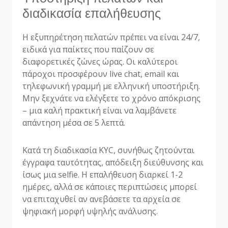
διαδικασία επαλήθευσης
Η εξυπηρέτηση πελατών πρέπει να είναι 24/7,
ειδικά για παίκτες που παίζουν σε
διαφορετικές ζώνες ώρας. Οι καλύτεροι
πάροχοι προσφέρουν live chat, email και
τηλεφωνική γραμμή με ελληνική υποστήριξη.
Μην ξεχνάτε να ελέγξετε το χρόνο απόκρισης
– μια καλή πρακτική είναι να λαμβάνετε
απάντηση μέσα σε 5 λεπτά.
Κατά τη διαδικασία KYC, συνήθως ζητούνται
έγγραφα ταυτότητας, απόδειξη διεύθυνσης και
ίσως μια selfie. Η επαλήθευση διαρκεί 1-2
ημέρες, αλλά σε κάποιες περιπτώσεις μπορεί
να επιταχυθεί αν ανεβάσετε τα αρχεία σε
ψηφιακή μορφή υψηλής ανάλυσης.