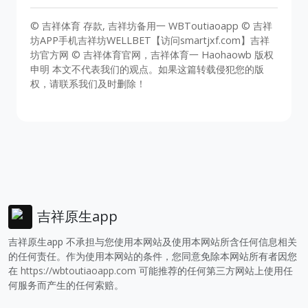
© 吉祥体育 存款, 吉祥坊备用一 WBToutiaoapp © 吉祥
坊APP手机吉祥坊WELLBET【访问smartjxf.com】吉祥
坊官方网 © 吉祥体育官网，吉祥体育一 Haohaowb 版权
申明 本文不代表我们的观点。如果这篇转载侵犯您的版
权，请联系我们及时删除！
吉祥原生app
吉祥原生app 不承担与您使用本网站及使用本网站所含任何信息相关
的任何责任。作为使用本网站的条件，您同意免除本网站所有者因您
在
https://wbtoutiaoapp.com
可能推荐的任何第三方网站上使用任
何服务而产生的任何索赔。