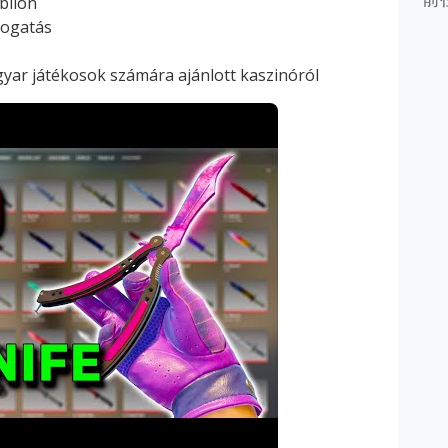
bilon
mogatás
gyar játékosok számára ajánlott kaszinóról