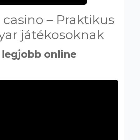
 casino – Praktikus
ar játékosoknak
k
legjobb online