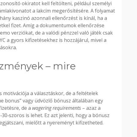
zonosító okiratot kell feltölteni, például személyi
zámlakivonatot a lakcím megerősítésére. A folyamat
hány kaszinó azonnali ellenőrzést is kínál, ha a
letkel fizet. Amíg a dokumentumok ellenőrzése
demo verziókat, de a valódi pénzzel való játék csak
C a gyors kifizetésekhez is hozzájárul, mivel a
ásokra.
zmények – mire
motivációja a választáskor, de a feltételek
me bonus” vagy üdvözlő bónusz általában egy
fizetésre, de a
wagering requirements
– azaz a
0‑szoros is lehet. Ez azt jelenti, hogy a bónusz
egjátszani, mielőtt a nyereményt kifizetheted.