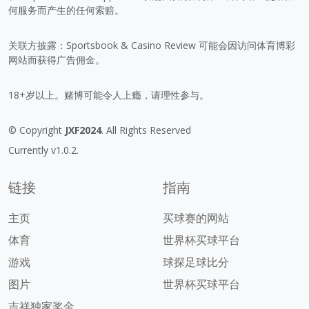
何服务而产生的任何索赔。
关联方披露：Sportsbook & Casino Review 可能会因访问体育博彩
网站而获得广告佣金。
18+岁以上。赌博可能令人上瘾，请理性参与。
© Copyright
JXF2024
. All Rights Reserved
Currently v1.0.2.
链接
指南
主页
买球赛的网站
体育
世界杯买球平台
游戏
球探足球比分
图片
世界杯买球平台
吉祥独家奖金