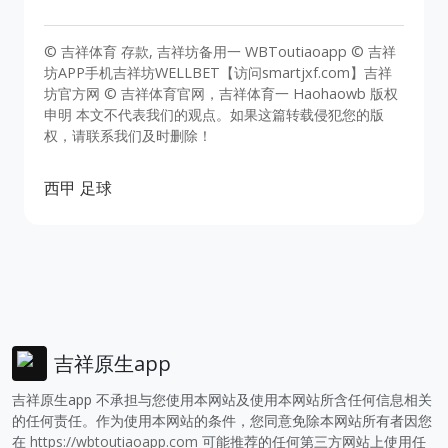
© 吉祥体育 存款, 吉祥坊备用一 WBToutiaoapp © 吉祥
坊APP手机吉祥坊WELLBET【访问smartjxf.com】吉祥
坊官方网 © 吉祥体育官网，吉祥体育一 Haohaowb 版权
申明 本文不代表我们的观点。如果这篇转载侵犯您的版
权，请联系我们及时删除！
西甲
足球
吉祥原生app
吉祥原生app 不承担与您使用本网站及使用本网站所含任何信息相关
的任何责任。作为使用本网站的条件，您同意免除本网站所有者因您
在
https://wbtoutiaoapp.com
可能推荐的任何第三方网站上使用任