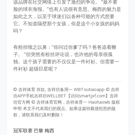
该品牌在社交网络上引发了激烈的争论。 “最不要
脸的球衣海报。”也有人说很有意思。梅西的魅力是
如此之大，以至于球迷们以各种可能的方式想要
它。不知道隔壁那个女孩，你是这个小女孩的妈妈
吗？
有粉丝嗤之以鼻：“你问过你爹了吗？爸爸追着鞭
子。 “但突然有粉丝评论说，也许他的母亲很孤
独。这个孩子需要的不仅仅是一件衬衫。但需要一
件衬衫 超级巨星呢？
© 吉祥体育 存款, 吉祥坊备用一 WBToutiaoapp © 吉祥
坊APP手机吉祥坊WELLBET【访问smartjxf.com】吉祥
坊官方网 © 吉祥体育官网，吉祥体育一 Haohaowb 版权
申明 本文不代表我们的观点。如果这篇转载侵犯您的版
权，请联系我们及时删除！
冠军联赛
巴黎
梅西