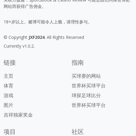
网站而获得广告佣金。
18+岁以上。赌博可能令人上瘾，请理性参与。
© Copyright
JXF2024
. All Rights Reserved
Currently v1.0.2.
链接
指南
主页
买球赛的网站
体育
世界杯买球平台
游戏
球探足球比分
图片
世界杯买球平台
吉祥独家奖金
项目
社区