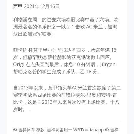
西甲
2021年12月16日
利物浦在周二的过去六场欧冠比赛中赢了六场。欧
洲最著名的俱乐部之一以 2-1 击败 AC 米兰，被淘
汰出欧洲冠军联赛。
菲卡约·托莫里半小时前抵达圣西罗，承诺年满 16
岁，但穆罕默德·萨拉赫和迪沃克迅速做出回应。
Origi 点点头直到最后，休息 10 分钟后，Jürgen
帮助克洛普的学生完成了乐队。乙 18 分。
自2013年以来，意甲领头羊AC米兰首次缺席了第二
赛季初缺席四场比赛的前锋拉斐尔-里奥和安特-雷
比卡，这是自2013年以来首次没有上场比赛。十八
岁时。 .
© 吉祥体育 存款, 吉祥坊备用一 WBToutiaoapp © 吉祥