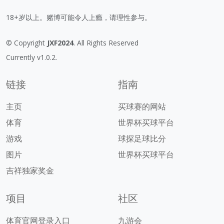
18+岁以上。赌博可能令人上瘾，请理性参与。
© Copyright
JXF2024
. All Rights Reserved
Currently v1.0.2.
链接
指南
主页
买球赛的网站
体育
世界杯买球平台
游戏
球探足球比分
图片
世界杯买球平台
吉祥独家奖金
项目
社区
体育官网登录入口
九游会