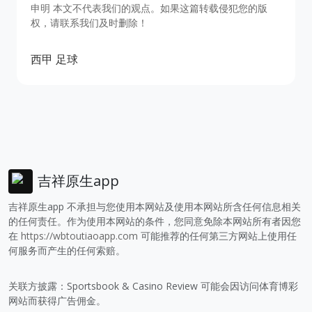
申明 本文不代表我们的观点。如果这篇转载侵犯您的版
权，请联系我们及时删除！
西甲
足球
吉祥原生app
吉祥原生app 不承担与您使用本网站及使用本网站所含任何信息相关
的任何责任。作为使用本网站的条件，您同意免除本网站所有者因您
在
https://wbtoutiaoapp.com
可能推荐的任何第三方网站上使用任
何服务而产生的任何索赔。
关联方披露：Sportsbook & Casino Review 可能会因访问体育博彩
网站而获得广告佣金。