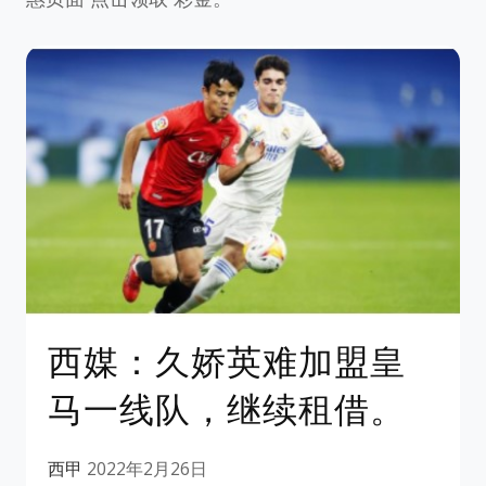
西媒：久娇英难加盟皇
马一线队，继续租借。
西甲
2022年2月26日