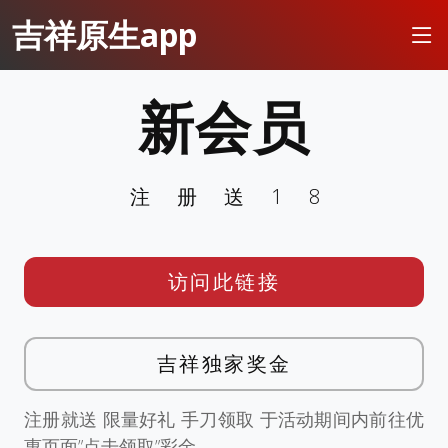
吉祥原生app
新会员
注册送18
访问此链接
吉祥独家奖金
注册就送 限量好礼 手刀领取 于活动期间内前往优
惠页面”点击领取”彩金。