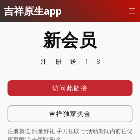
吉祥原生app
新会员
注册送18
访问此链接
吉祥独家奖金
注册就送 限量好礼 手刀领取 于活动期间内前往优
惠页面”点击领取”彩金。