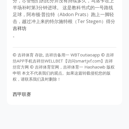
分，尽管他们的比分并没有持续多久，马洛卡在上
半场补时第3分钟进球。 这是教科书式的一号路线
足球，阿布顿·普拉特（Abdon Prats）跑上一脚轻
击，越过冲上来的特尔施特根（Ter Stegen）得分
吉祥坊
。
© 吉祥体育 存款, 吉祥坊备用一 WBToutiaoapp © 吉祥
坊APP手机吉祥坊WELLBET【访问smartjxf.com】吉祥
坊官方网 © 吉祥体育官网，吉祥体育一 Haohaowb 版权
申明 本文不代表我们的观点。如果这篇转载侵犯您的版
权，请联系我们及时删除！
西甲联赛