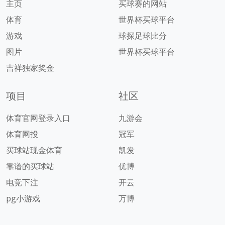
主页
买球赛的网站
体育
世界杯买球平台
游戏
球探足球比分
图片
世界杯买球平台
吉祥独家奖金
项目
社区
体育官网登录入口
九游会
体育网投
冠军
买球站现金体育
凯发
靠谱的买球站
优博
电竞下注
开云
pg小游戏
万博