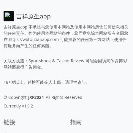
吉祥原生app
吉祥原生app 不承担与您使用本网站及使用本网站所含任何信息相关
的任何责任。作为使用本网站的条件，您同意免除本网站所有者因您
在
https://wbtoutiaoapp.com
可能推荐的任何第三方网站上使用任
何服务而产生的任何索赔。
关联方披露：Sportsbook & Casino Review 可能会因访问体育博彩
网站而获得广告佣金。
18+岁以上。赌博可能令人上瘾，请理性参与。
© Copyright
JXF2024
. All Rights Reserved
Currently v1.0.2.
链接
指南