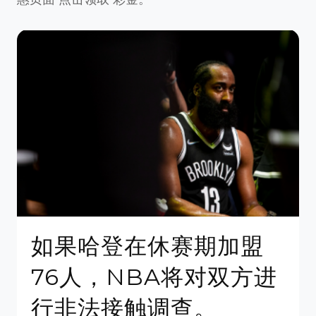
如果哈登在休赛期加盟
76人，NBA将对双方进
行非法接触调查。