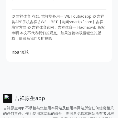
© 吉祥体育 存款, 吉祥坊备用一 WBToutiaoapp © 吉祥
坊APP手机吉祥坊WELLBET【访问smartjxf.com】吉祥
坊官方网 © 吉祥体育官网，吉祥体育一 Haohaowb 版权
申明 本文不代表我们的观点。如果这篇转载侵犯您的版
权，请联系我们及时删除！
nba
篮球
吉祥原生app
吉祥原生app 不承担与您使用本网站及使用本网站所含任何信息相关
的任何责任。作为使用本网站的条件，您同意免除本网站所有者因您