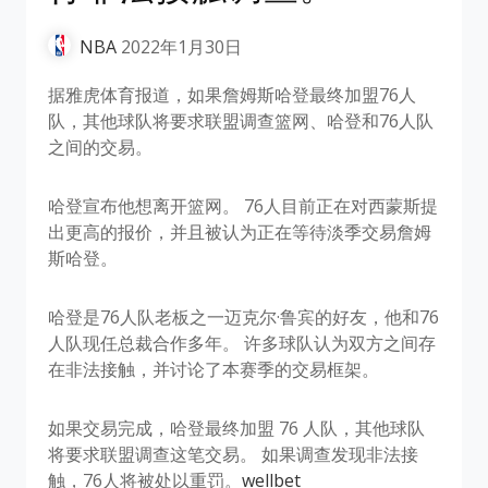
NBA
2022年1月30日
据雅虎体育报道，如果詹姆斯哈登最终加盟76人
队，其他球队将要求联盟调查篮网、哈登和76人队
之间的交易。
哈登宣布他想离开篮网。 76人目前正在对西蒙斯提
出更高的报价，并且被认为正在等待淡季交易詹姆
斯哈登。
哈登是76人队老板之一迈克尔·鲁宾的好友，他和76
人队现任总裁合作多年。 许多球队认为双方之间存
在非法接触，并讨论了本赛季的交易框架。
如果交易完成，哈登最终加盟 76 人队，其他球队
将要求联盟调查这笔交易。 如果调查发现非法接
触，76人将被处以重罚。
wellbet