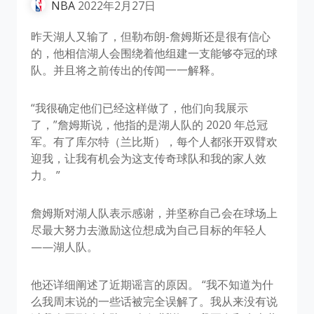
NBA
2022年2月27日
昨天湖人又输了，但勒布朗-詹姆斯还是​​很有信心
的，他相信湖人会围绕着他组建一支能够夺冠的球
队。并且将之前传出的传闻一一解释。
“我很确定他们已经这样做了，他们向我展示
了，”詹姆斯说，他指的是湖人队的 2020 年总冠
军。有了库尔特（兰比斯），每个人都张开双臂欢
迎我，让我有机会为这支传奇球队和我的家人效
力。 ”
詹姆斯对湖人队表示感谢，并坚称自己会在球场上
尽最大努力去激励这位想成为自己目标的年轻人
——湖人队。
他还详细阐述了近期谣言的原因。 “我不知道为什
么我周末说的一些话被完全误解了。我从来没有说