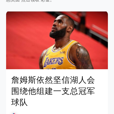
詹姆斯依然坚信湖人会
围绕他组建一支总冠军
球队