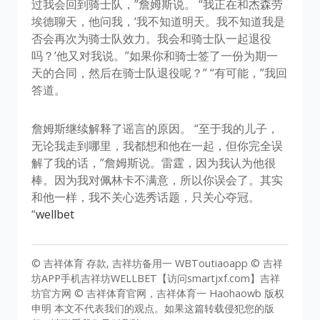
过我会回到骑士队，”詹姆斯说。 “我正在和杰森劳
埃德聊天，他问我，‘我不知道明天。我不知道我是
否会再次为骑士队效力。我会和骑士队一起退役
吗？’他又对我说。”如果你和骑士签了一份为期一
天的合同，然后在骑士队退役呢？” “有可能，”我回
答道。
詹姆斯继续解释了谣言的原因。 “至于我的儿子，
无论我走到哪里，我都想和他在一起，但你完全误
解了我的话，”詹姆斯说。雷霆，因为我认为他很
棒。因为我对佩林卡不满意，所以你误会了。其实
和他一样，我不关心选秀话题，只关心夺冠。
“
wellbet
© 吉祥体育 存款, 吉祥坊备用一 WBToutiaoapp © 吉祥
坊APP手机吉祥坊WELLBET【访问smartjxf.com】吉祥
坊官方网 © 吉祥体育官网，吉祥体育一 Haohaowb 版权
申明 本文不代表我们的观点。如果这篇转载侵犯您的版