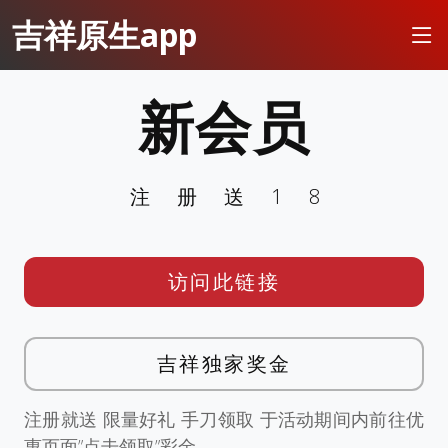
吉祥原生app
新会员
注册送18
访问此链接
吉祥独家奖金
注册就送 限量好礼 手刀领取 于活动期间内前往优
惠页面”点击领取”彩金。