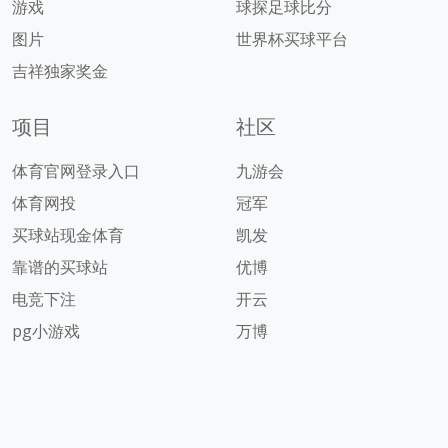
游戏
球探足球比分
图片
世界杯买球平台
吉祥独家奖金
项目
社区
体育官网登录入口
九游会
体育网投
冠军
买球站现金体育
凯发
靠谱的买球站
优博
电竞下注
开云
pg小游戏
万博