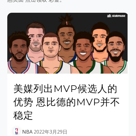
美媒列出MVP候选人的
优势 恩比德的MVP并不
稳定
NBA
2022年3月29日