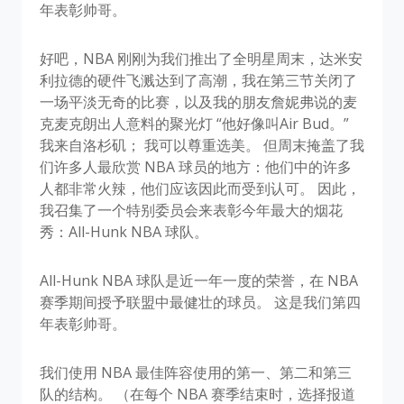
年表彰帅哥。
好吧，NBA 刚刚为我们推出了全明星周末，达米安
利拉德的硬件飞溅达到了高潮，我在第三节关闭了
一场平淡无奇的比赛，以及我的朋友詹妮弗说的麦
克麦克朗出人意料的聚光灯 “他好像叫Air Bud。”
我来自洛杉矶； 我可以尊重选美。 但周末掩盖了我
们许多人最欣赏 NBA 球员的地方：他们中的许多
人都非常火辣，他们应该因此而受到认可。 因此，
我召集了一个特别委员会来表彰今年最大的烟花
秀：All-Hunk NBA 球队。
All-Hunk NBA 球队是近一年一度的荣誉，在 NBA
赛季期间授予联盟中最健壮的球员。 这是我们第四
年表彰帅哥。
我们使用 NBA 最佳阵容使用的第一、第二和第三
队的结构。 （在每个 NBA 赛季结束时，选择报道