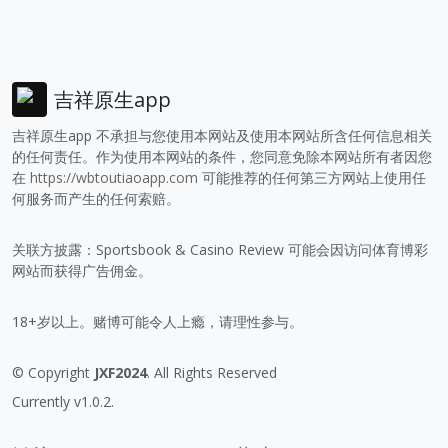
nba
吉祥原生app
吉祥原生app 不承担与您使用本网站及使用本网站所含任何信息相关
的任何责任。作为使用本网站的条件，您同意免除本网站所有者因您
在
https://wbtoutiaoapp.com
可能推荐的任何第三方网站上使用任
何服务而产生的任何索赔。
关联方披露：Sportsbook & Casino Review 可能会因访问体育博彩
网站而获得广告佣金。
18+岁以上。赌博可能令人上瘾，请理性参与。
© Copyright
JXF2024
. All Rights Reserved
Currently v1.0.2.