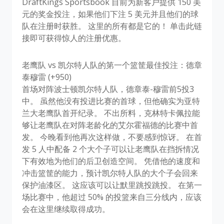
DraftKings Sportsbook 目前为新客户提供 150 美
元的奖金投注，如果他们下注 5 美元并且他们的球
队在注册时获胜。 这里的所有都是它的！ 单击此链
接即可获得惊人的注册优惠。
老鹰队 vs 凯尔特人队的第一个篮筐最佳投注：德章
泰穆雷 (+950)
首场对阵波士顿凯尔特人队，德章泰-穆雷前5投3
中。 虽然他没有投进比赛的首球，但他确实为亚特
兰大老鹰队首开纪录。 不出所料，克林特卡佩拉能
够让老鹰队在对阵老龄化的艾尔霍福德的比赛中首
发。 今晚看到他再次这样做，不要感到惊讶。 在首
发 5 人中配备 2 个大个子可以让老鹰队在挡拆情况
下有效地为他们的后卫创造空间。 凭借他的速度和
冲击篮筐的能力，预计凯尔特人队的大个子会回来
保护油漆区。 这应该可以让默里跳投跳投。 在第一
场比赛中，他超过 50% 的投篮来自三分线内，应该
会在这里继续取得成功。