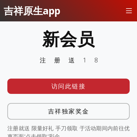
吉祥原生app
新会员
注册送18
访问此链接
吉祥独家奖金
注册就送 限量好礼 手刀领取 于活动期间内前往优
惠页面”点击领取”彩金。