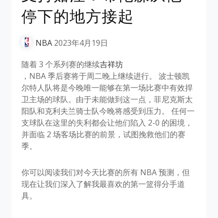
停下的地方接起
NBA
2023年4月19日
随着 3 个系列赛的继续
吉祥坊
，NBA 季后赛将于周二晚上继续进行。 波士顿凯
尔特人队将是今晚唯一能够在第一场比赛中有效捍
卫主场的球队。由于未能做到这一点，菲尼克斯太
阳队和克利夫兰骑士队今晚将感受到压力。 任何一
支球队在这里的失利都会让他们陷入 2-0 的困境，
并面临 2 场客场比赛的前景，试图挽救他们的赛
季。
你可以阅读我们对今天比赛的所有 NBA 预测，但
现在让我们深入了解我最喜欢的第一篮得分手道
具。