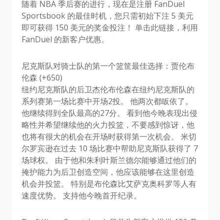
随着 NBA 季后赛的进行，现在是注册 FanDuel
Sportsbook 的最佳时机，您只需初始下注 5 美元
即可获得 150 美元的奖金投注！ 单击此链接，利用
FanDuel 的新客户优惠。
尼克斯队对骑士队的第一个篮筐最佳选择：贾伦布
伦森 (+650)
纽约尼克斯队的后卫杰伦布伦森在纽约尼克斯队的
系列赛第一场比赛中开场2投。 他两次都皈依了。
他继续得到全队最高的27分。 看到他今晚表现出侵
略性并希望继续他的火力投篮，不要感到惊讶，他
也将有很大的机会在开场时获得第一次机会。 米切
尔罗宾逊在过去 10 场比赛中帮助尼克斯队获得了 7
场球权。 由于他和朱利叶斯兰德尔能够通过他们的
掩护能力为后卫创造空间，他应该能够在这里创造
机会并投篮。 特别是布伦森比艾萨克奥科罗等人有
速度优势。 支持他今晚首开纪录。