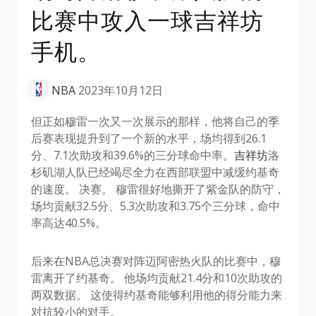
比赛中攻入一球吉祥坊
手机。
NBA
2023年10月12日
但正如穆雷一次又一次展示的那样，他将自己的季
后赛表现提升到了一个新的水平，场均得到26.1
分、7.1次助攻和39.6%的三分球命中率。
吉祥坊
洛
杉矶湖人队已经竭尽全力在西部联盟中减缓约基奇
的速度。 决赛。 穆雷很好地撕开了紫金队的防守，
场均贡献32.5分、5.3次助攻和3.75个三分球，命中
率高达40.5%。
后来在NBA总决赛对阵迈阿密热火队的比赛中，穆
雷离开了约基奇。 他场均贡献21.4分和10次助攻的
两双数据。 这使得约基奇能够利用他的得分能力来
对抗较小的对手。