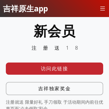
吉祥原生app
新会员
注册送18
访问此链接
吉祥独家奖金
注册就送 限量好礼 手刀领取 于活动期间内前往优
惠页面”点击领取”彩金。