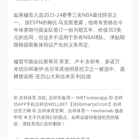
如果穆雷入选2023-24赛季三名NBA最佳阵容之
一。 据ESPN的鲍比·马克斯透露，他将有资格在今
年休赛期与掘金队签订一份为期五年、价值303美
元的合同，但这并不适用于所有NBA球队。 津贴期
限根据新集体协议产生的义务而定。
穆雷可能会比斯蒂芬·库里、卢卡·东契奇、多诺万·
米切尔和谢伊·吉尔等其他明星控卫之一被选中。
吉
祥坊
宙斯-亚历山大和达米安·利拉德
© 吉祥体育 存款, 吉祥坊备用一 WBToutiaoapp © 吉祥
坊APP手机吉祥坊WELLBET【访问smartjxf.com】吉祥
坊官方网 © 吉祥体育官网，吉祥体育一 Haohaowb 版权
申明 本文不代表我们的观点。如果这篇转载侵犯您的版
权，请联系我们及时删除！