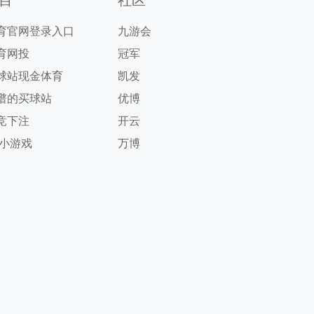
目
社区
育官网登录入口
九游会
育网投
冠军
球站现金体育
凯发
谱的买球站
优博
竞下注
开云
g小游戏
万博