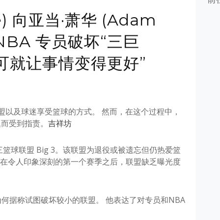
e) 向亚当·萧华 (Adam
责 NBA 专员破坏“三巨
许可就让事情变得更好”
联盟以及球迷享受篮球的方式。 然而，在这个过程中，
题而受到指责。
吉祥坊
了三对三篮球联盟 Big 3。该联盟为退役或被遗忘但仍热爱篮
而，在令人印象深刻的第一个赛季之后，联盟缺乏曝光度
为何据称试图破坏较小的联盟。 他表达了对专员和NBA