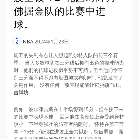
佛掘金队的比赛中进
球。
NBA
2024年1月23日
周五的失利有点让人想起凯尔特人队的前三个赛
季。 当大多数球队在三分线后拥有出色的控球能力
时，他们的传球进攻似乎势不可挡，但当他们拿不
到三分而不得不跑向塔图姆或布朗时，他就发挥了
关键作用。 没有任何一项表现能够让它脱颖而出。
吉祥坊
例如，波尔津吉斯在上半场得到15分，但在接下来
的比赛中表现不佳。 因为他在高座位上会受到身材
较小、下半身强壮的防守者的阻碍。 怀特在第三节
拿下15分，但他在进攻上全力以赴，突破弱侧，而