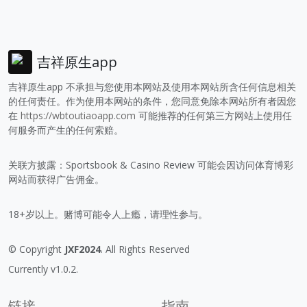
吉祥原生app
吉祥原生app 不承担与您使用本网站及使用本网站所含任何信息相关
的任何责任。作为使用本网站的条件，您同意免除本网站所有者因您
在
https://wbtoutiaoapp.com
可能推荐的任何第三方网站上使用任
何服务而产生的任何索赔。
关联方披露：Sportsbook & Casino Review 可能会因访问体育博彩
网站而获得广告佣金。
18+岁以上。赌博可能令人上瘾，请理性参与。
© Copyright
JXF2024
. All Rights Reserved
Currently v1.0.2.
链接
指南