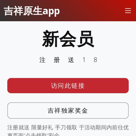
吉祥原生app
新会员
注册送18
访问此链接
吉祥独家奖金
注册就送 限量好礼 手刀领取 于活动期间内前往优
惠页面”点击领取”彩金。