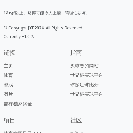
18+岁以上。赌博可能令人上瘾，请理性参与。
© Copyright
JXF2024
. All Rights Reserved
Currently v1.0.2.
链接
指南
主页
买球赛的网站
体育
世界杯买球平台
游戏
球探足球比分
图片
世界杯买球平台
吉祥独家奖金
项目
社区