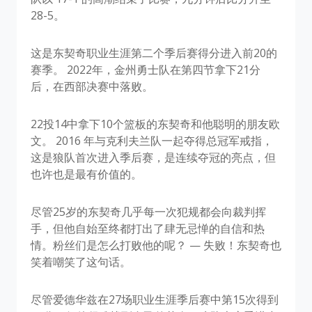
28-5。
这是东契奇职业生涯第二个季后赛得分进入前20的
赛季。 2022年，金州勇士队在第四节拿下21分
后，在西部决赛中落败。
22投14中拿下10个篮板的东契奇和他聪明的朋友欧
文。 2016 年与克利夫兰队一起夺得总冠军戒指，
这是狼队首次进入季后赛，是连续夺冠的亮点，但
也许也是最有价值的。
尽管25岁的东契奇几乎每一次犯规都会向裁判挥
手，但他自始至终都打出了肆无忌惮的自信和热
情。粉丝们是怎么打败他的呢？ — 失败！东契奇也
笑着嘲笑了这句话。
尽管爱德华兹在27场职业生涯季后赛中第15次得到