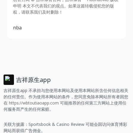
申明 本文不代表我们的观点。如果这篇转载侵犯您的版
权，请联系我们及时删除！
nba
吉祥原生app
吉祥原生app 不承担与您使用本网站及使用本网站所含任何信息相关
的任何责任。作为使用本网站的条件，您同意免除本网站所有者因您
在
https://wbtoutiaoapp.com
可能推荐的任何第三方网站上使用任
何服务而产生的任何索赔。
关联方披露：Sportsbook & Casino Review 可能会因访问体育博彩
网站而获得广告佣金。