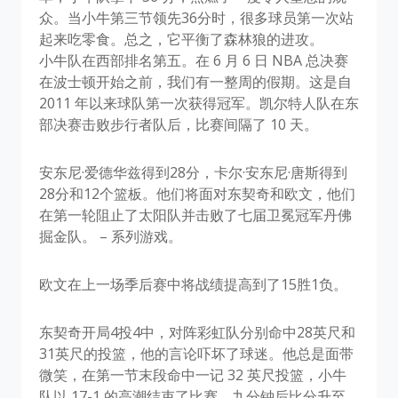
众。当小牛第三节领先36分时，很多球员第一次站
起来吃零食。总之，它平衡了森林狼的进攻。
小牛队在西部排名第五。在 6 月 6 日 NBA 总决赛
在波士顿开始之前，我们有一整周的假期。这是自
2011 年以来球队第一次获得冠军。凯尔特人队在东
部决赛击败步行者队后，比赛间隔了 10 天。
安东尼·爱德华兹得到28分，卡尔·安东尼·唐斯得到
28分和12个篮板。他们将面对东契奇和欧文，他们
在第一轮阻止了太阳队并击败了七届卫冕冠军丹佛
掘金队。 – 系列游戏。
欧文在上一场季后赛中将战绩提高到了15胜1负。
东契奇开局4投4中，对阵彩虹队分别命中28英尺和
31英尺的投篮，他的言论吓坏了球迷。他总是面带
微笑，在第一节末段命中一记 32 英尺投篮，小牛
队以 17-1 的高潮结束了比赛，九分钟后比分升至