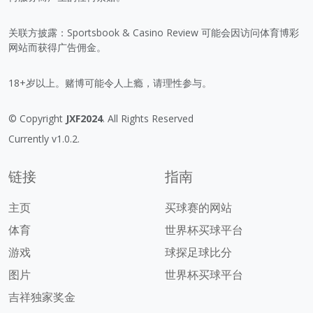
关联方披露：Sportsbook & Casino Review 可能会因访问体育博彩
网站而获得广告佣金。
18+岁以上。赌博可能令人上瘾，请理性参与。
© Copyright
JXF2024
. All Rights Reserved
Currently v1.0.2.
链接
指南
主页
买球赛的网站
体育
世界杯买球平台
游戏
球探足球比分
图片
世界杯买球平台
吉祥独家奖金