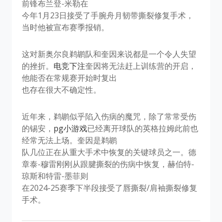
前锋布兰登-米勒在
今年1月23日接受了手腕舟月韧带撕裂修复手术，
当时他被宣布赛季报销。
这对新奥尔良鹈鹕队和奎因来说都是一个令人失望
的挫折。
电竞下注
奎因将无法赶上训练营的开启，
他能否在常规赛开始时复出
也存在很大不确定性。
近年来，鹈鹕似乎陷入伤病的魔咒，除了常常受伤
的锡安，
pg小游戏
已经离开球队的英格拉姆此前也
经常无法上场。奎因是鹈鹕
队几位正在从重大手术中恢复的关键球员之一。德
章泰-穆雷刚刚从跟腱撕裂的伤病中恢复，赫伯特-
琼斯和特雷-墨菲则
在2024-25赛季下半段接受了唇撕裂/肩袖撕裂修复
手术。