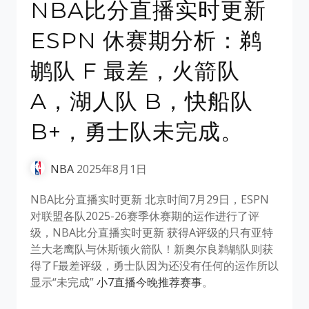
NBA比分直播实时更新
ESPN 休赛期分析：鹈
鹕队 F 最差，火箭队
A，湖人队 B，快船队
B+，勇士队未完成。
NBA
2025年8月1日
NBA比分直播实时更新 北京时间7月29日，ESPN
对联盟各队2025-26赛季休赛期的运作进行了评
级，NBA比分直播实时更新 获得A评级的只有亚特
兰大老鹰队与休斯顿火箭队！新奥尔良鹈鹕队则获
得了F最差评级，勇士队因为还没有任何的运作所以
显示“未完成”
小7直播今晚推荐赛事
。