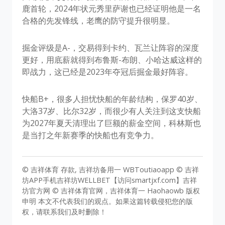
鹿首轮，2024年状元秀里萨谢也已经证明他是一名
合格的先发锋线，老鹰的防守提升很明显。
掘金评级是A-，交易得到卡约、瓦兰让阵容的深度
更好，用底薪就得到布鲁斯-布朗、小哈达威这样的
即战力，这已经是2023年夺冠后掘金最好阵容。
快船B+，很多人担忧快船的年龄结构，保罗40岁、
大洛37岁、比尔32岁，而很少有人关注到这支快船
为2027年夏天清理出了巨额的薪金空间，科林斯也
是当打之年新赛季的快船也有竞争力。
© 吉祥体育 存款, 吉祥坊备用一 WBToutiaoapp © 吉祥
坊APP手机吉祥坊WELLBET【访问smartjxf.com】吉祥
坊官方网 © 吉祥体育官网，吉祥体育一 Haohaowb 版权
申明 本文不代表我们的观点。如果这篇转载侵犯您的版
权，请联系我们及时删除！