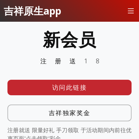
吉祥原生app
新会员
注册送18
访问此链接
吉祥独家奖金
注册就送 限量好礼 手刀领取 于活动期间内前往优
惠页面”点击领取”彩金。