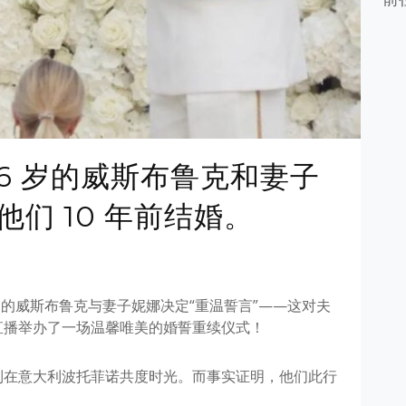
6 岁的威斯布鲁克和妻子
们 10 年前结婚。
6岁的威斯布鲁克与妻子妮娜决定“重温誓言”——这对夫
直播举办了一场温馨唯美的婚誓重续仪式！
到在意大利波托菲诺共度时光。而事实证明，他们此行