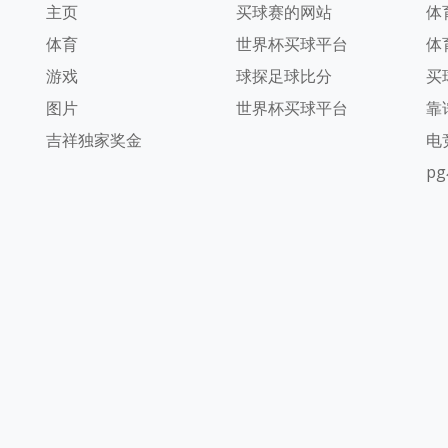
主页
买球赛的网站
体
体育
世界杯买球平台
体
游戏
球探足球比分
买
图片
世界杯买球平台
靠
吉祥独家奖金
电
p