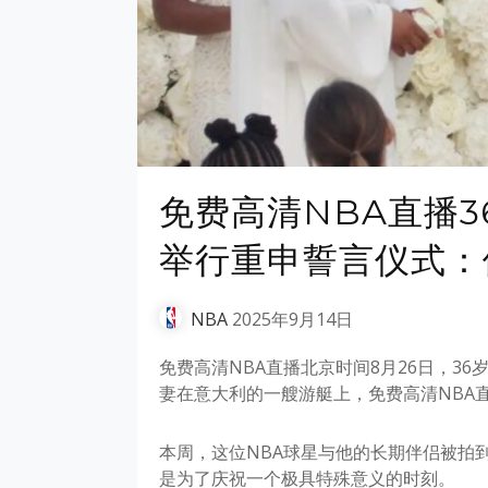
免费高清NBA直播3
举行重申誓言仪式：他
NBA
2025年9月14日
免费高清NBA直播北京时间8月26日，3
妻在意大利的一艘游艇上，免费高清NBA
本周，这位NBA球星与他的长期伴侣被拍
是为了庆祝一个极具特殊意义的时刻。