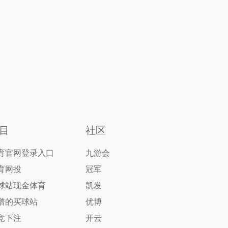
目
社区
育官网登录入口
九游会
育网投
冠军
球站现金体育
凯发
谱的买球站
优博
竞下注
开云