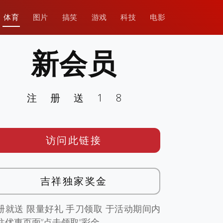
体育
图片
搞笑
游戏
科技
电影
新会员
注册送18
访问此链接
吉祥独家奖金
册就送 限量好礼 手刀领取 于活动期间内
往优惠页面”点击领取”彩金。