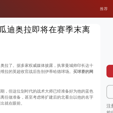
推荐
瓜迪奥拉即将在赛季末离
迪奥拉了。据多家权威媒体披露，执掌曼城帅印长达十
顿维拉的英超收官战后告别伊蒂哈德球场。
买球赛的网
到期，但这位划时代的战术大师已经准备好为他的蓝色
的离任做准备，甚至考虑将扩建后的北看台以他的名字
演出就在眼前。
注
前