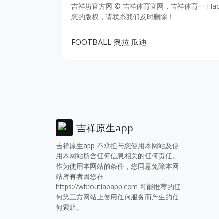
吉祥坊官方网 © 吉祥体育官网，吉祥体育一 Ha
您的版权，请联系我们及时删除！
FOOTBALL
奥拉
瓜迪
吉祥原生app
吉祥原生app 不承担与您使用本网站及使
用本网站所含任何信息相关的任何责任。
作为使用本网站的条件，您同意免除本网
站所有者因您在
https://wbtoutiaoapp.com
可能推荐的任
何第三方网站上使用任何服务而产生的任
何索赔。