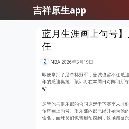
吉祥原生app
蓝月生涯画上句号】
任
NBA
2026年5月19日
即便拿到了足总杯冠军，曼城也留不住瓜
年的瓜迪奥拉，预计将在本周日对阵阿斯
站
尽管他与俱乐部的合同原定于下赛季末才
传奇画上句号。俱乐部内部已经开始为他
命名，而球员们也普遍预感到，这场谢幕