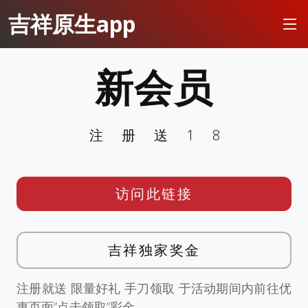
吉祥原生app
新会员
注册送18
访问此链接
吉祥独家奖金
注册就送 限量好礼 手刀领取 于活动期间内前往优
惠页面”点击领取”彩金。