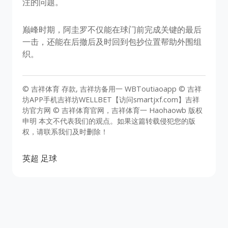
注的问题。
巅峰时期，阿圭罗不仅能在球门前完成关键的最后
一击，还能在后撤后及时回到包抄位置帮助外围组
织。
© 吉祥体育 存款, 吉祥坊备用一 WBToutiaoapp © 吉祥
坊APP手机吉祥坊WELLBET【访问smartjxf.com】吉祥
坊官方网 © 吉祥体育官网，吉祥体育一 Haohaowb 版权
申明 本文不代表我们的观点。如果这篇转载侵犯您的版
权，请联系我们及时删除！
英超
足球