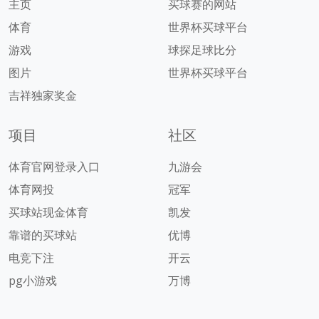
主页
买球赛的网站
体育
世界杯买球平台
游戏
球探足球比分
图片
世界杯买球平台
吉祥独家奖金
项目
社区
体育官网登录入口
九游会
体育网投
冠军
买球站现金体育
凯发
靠谱的买球站
优博
电竞下注
开云
pg小游戏
万博