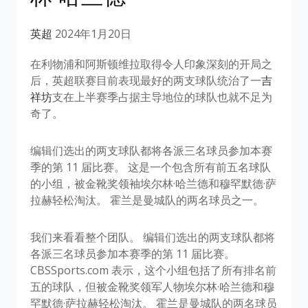
英超
2024年1月20日
在利物浦和阿斯顿维拉取得令人印象深刻的开局之
后，英超联赛目前表现最好的两支球队统治了一
吉
祥坊
支在上半赛季占据主导地位的球队也就不足为
奇了。
编辑们选出的两支球队都将各派三名球员参加本赛
季的第 11 届比赛。 这是一个包含所有前五名球队
的小组，被金靴奖领袖埃尔林·哈兰德和穆罕默德·萨
拉赫轻松淘汰。 霍兰是曼城队的两名球员之一。
我们来看看整个团队。 编辑们选出的两支球队都将
各派三名球员参加本赛季的第 11 届比赛。
CBSSports.com 表示，这个小组包括了所有排名前
五的球队，但被金靴奖领军人物埃尔林·哈兰德和穆
罕默德·萨拉赫轻松淘汰。 霍兰是曼城队的两名球员