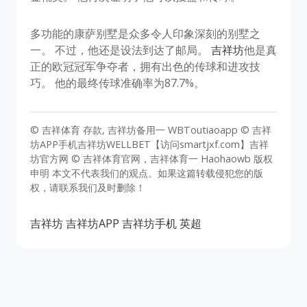
多功能的康萨别墅是众多令人印象深刻的别墅之
一。 不过，他还是设法到达了邮局。
吉祥坊
他是真
正的欧冠冠军争夺者，拥有出色的传球和进攻技
巧。 他的最终传球准确率为87.7%。
© 吉祥体育 存款, 吉祥坊备用一 WBToutiaoapp © 吉祥
坊APP手机吉祥坊WELLBET【访问smartjxf.com】吉祥
坊官方网 © 吉祥体育官网，吉祥体育一 Haohaowb 版权
申明 本文不代表我们的观点。如果这篇转载侵犯您的版
权，请联系我们及时删除！
吉祥坊
吉祥坊APP
吉祥坊手机
英超