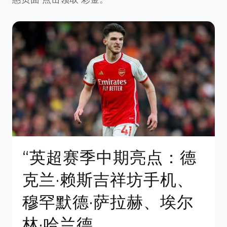
“英超赛季中期亮点：德
克兰·赖斯吉祥坊手机、
穆罕默德·萨拉赫、埃尔
林·哈兰德