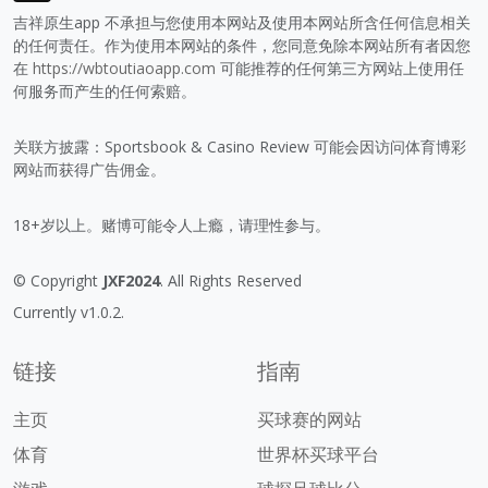
吉祥原生app 不承担与您使用本网站及使用本网站所含任何信息相关
的任何责任。作为使用本网站的条件，您同意免除本网站所有者因您
在
https://wbtoutiaoapp.com
可能推荐的任何第三方网站上使用任
何服务而产生的任何索赔。
关联方披露：Sportsbook & Casino Review 可能会因访问体育博彩
网站而获得广告佣金。
18+岁以上。赌博可能令人上瘾，请理性参与。
© Copyright
JXF2024
. All Rights Reserved
Currently v1.0.2.
链接
指南
主页
买球赛的网站
体育
世界杯买球平台