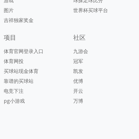
游戏
球探足球比分
图片
世界杯买球平台
吉祥独家奖金
项目
社区
体育官网登录入口
九游会
体育网投
冠军
买球站现金体育
凯发
靠谱的买球站
优博
电竞下注
开云
pg小游戏
万博