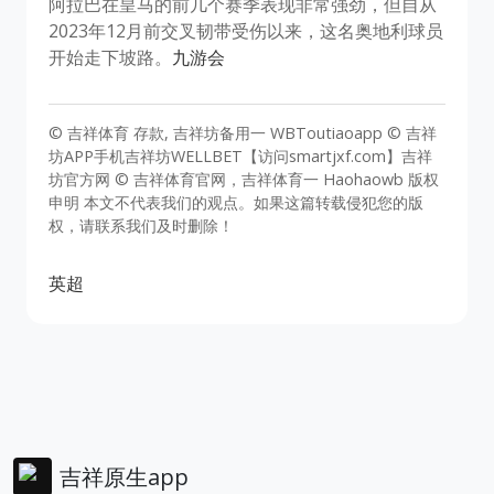
阿拉巴在皇马的前几个赛季表现非常强劲，但自从
2023年12月前交叉韧带受伤以来，这名奥地利球员
开始走下坡路。
九游会
© 吉祥体育 存款, 吉祥坊备用一 WBToutiaoapp © 吉祥
坊APP手机吉祥坊WELLBET【访问smartjxf.com】吉祥
坊官方网 © 吉祥体育官网，吉祥体育一 Haohaowb 版权
申明 本文不代表我们的观点。如果这篇转载侵犯您的版
权，请联系我们及时删除！
英超
吉祥原生app