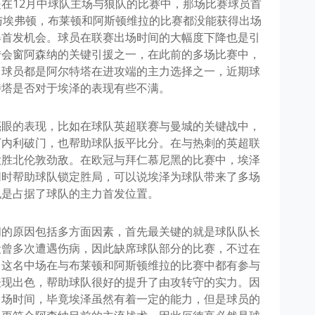
在12月中球队主场与狼队的比赛中，那场比赛球员首
与埃弗顿，布莱顿和阿斯顿维拉的比赛都没能获得出场
得首发机会。球员在联赛出场时间的大幅度下降也是引
转会窗阿森纳的关键引援之一，在此前的多场比赛中，
，球员都是阿尔特塔在进攻端的主力选择之一，近期球
特塔是否对于埃泽的表现有些不满。
亮眼的表现，比如在球队英超联赛与曼城的关键战中，
丁内利破门，也帮助球队扳平比分。在与热刺的英超联
大胜北伦敦劲敌。在欧冠与拜仁慕尼黑的比赛中，埃泽
同时帮助球队锁定胜局，可以说埃泽为球队带来了多场
也是占据了球队的主力首发位置。
间的原因包括多方面因素，首先最关键的就是球队队长
段曾多次遭遇伤病，因此缺席球队部分的比赛，不过在
，这名中场在与布莱顿和阿斯顿维拉的比赛中都有参与
表现出色，帮助球队很好的提升了由攻转守的实力。因
出场时间，毕竟埃泽虽然有着一定的能力，但是球员的