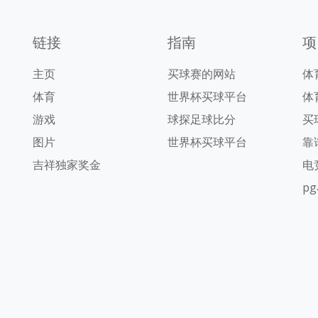
链接
指南
项
主页
买球赛的网站
体
体育
世界杯买球平台
体
游戏
球探足球比分
买
图片
世界杯买球平台
靠
吉祥独家奖金
电
p