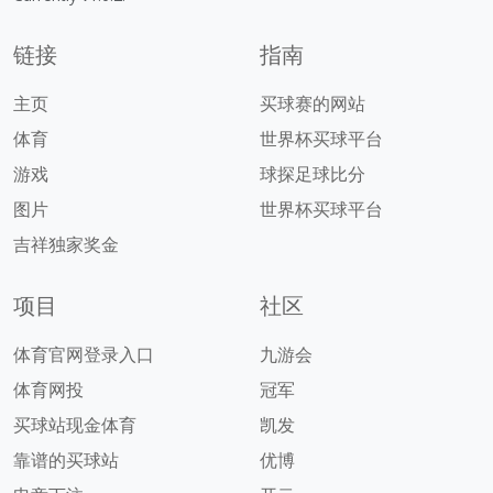
链接
指南
主页
买球赛的网站
体育
世界杯买球平台
游戏
球探足球比分
图片
世界杯买球平台
吉祥独家奖金
项目
社区
体育官网登录入口
九游会
体育网投
冠军
买球站现金体育
凯发
靠谱的买球站
优博