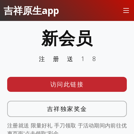
吉祥原生app
新会员
注册送18
访问此链接
吉祥独家奖金
注册就送 限量好礼 手刀领取 于活动期间内前往优
惠页面”点击领取”彩金。