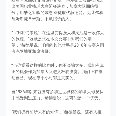
随着马克西姆·克雷波摔断腿，博尔扬因腹部拉伤退
出美国职业棒球大联盟杯决赛，加拿大队面临得
分，用缺乏经验的戴恩·圣徒取代赫德曼。克莱尔和
詹姆斯庞蒂米斯。不戴帽子的人。
“（对我们来说）在这里变得强大和灵活是一段伟大
的旅程。”这就是您在本次比赛中对我们的期
望，”赫德曼说。 F组的其他对手是2018年决赛入围
者克罗地亚和摩洛哥。
“当你观看这样的比赛时，你不会输太多。我们有真
正的机会作为加拿大队进入杯赛决赛。我们正在推
动自己。现在每个小时都是真实的。
自1986年以来就没有参加过世界杯的加拿大球员从
未感受到过压力。赫德曼说，这可能是一个优势。
“我们拥有前所未有的知识，”赫德曼说。还有人担