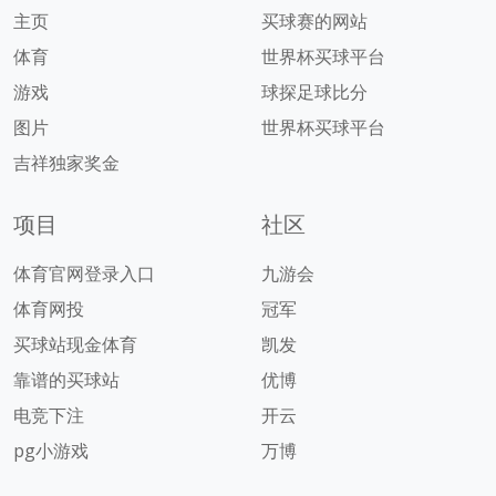
主页
买球赛的网站
体育
世界杯买球平台
游戏
球探足球比分
图片
世界杯买球平台
吉祥独家奖金
项目
社区
体育官网登录入口
九游会
体育网投
冠军
买球站现金体育
凯发
靠谱的买球站
优博
电竞下注
开云
pg小游戏
万博