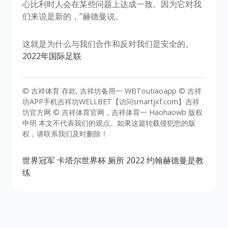
心比利时人会在某些问题上达成一致。因为它对我
们来说是新的，”赫德曼说。
这就是为什么与我们合作和反对我们是安全的。
2022年国际足联
© 吉祥体育 存款, 吉祥坊备用一 WBToutiaoapp © 吉祥
坊APP手机吉祥坊WELLBET【访问smartjxf.com】吉祥
坊官方网 © 吉祥体育官网，吉祥体育一 Haohaowb 版权
申明 本文不代表我们的观点。如果这篇转载侵犯您的版
权，请联系我们及时删除！
世界冠军
卡塔尔世界杯
厕所 2022
约翰赫德曼是教
练