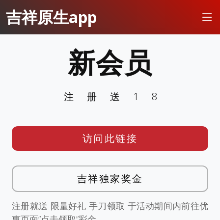
吉祥原生app
新会员
注册送18
访问此链接
吉祥独家奖金
注册就送 限量好礼 手刀领取 于活动期间内前往优
惠页面”点击领取”彩金。