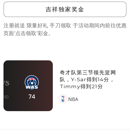
吉祥独家奖金
注册就送 限量好礼 手刀领取 于活动期间内前往优惠
页面”点击领取”彩金。
奇才队第三节领先篮网
队，Y-Sar得到14分，
Timmy得到21分
NBA