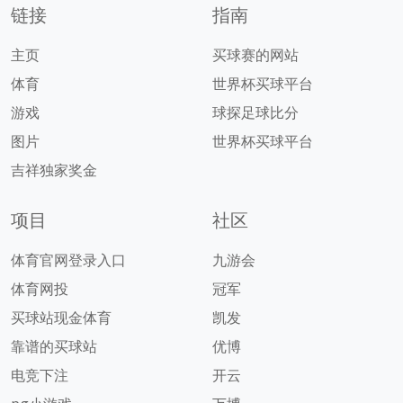
链接
指南
主页
买球赛的网站
体育
世界杯买球平台
游戏
球探足球比分
图片
世界杯买球平台
吉祥独家奖金
项目
社区
体育官网登录入口
九游会
体育网投
冠军
买球站现金体育
凯发
靠谱的买球站
优博
电竞下注
开云