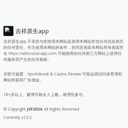
吉祥原生app
吉祥原生app 不承担与您使用本网站及使用本网站所含任何信息相关
的任何责任。作为使用本网站的条件，您同意免除本网站所有者因您
在
https://wbtoutiaoapp.com
可能推荐的任何第三方网站上使用任
何服务而产生的任何索赔。
关联方披露：Sportsbook & Casino Review 可能会因访问体育博彩
网站而获得广告佣金。
18+岁以上。赌博可能令人上瘾，请理性参与。
© Copyright
JXF2024
. All Rights Reserved
Currently v1.0.2.