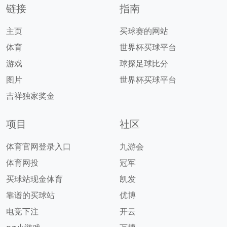
链接
指南
主页
买球赛的网站
体育
世界杯买球平台
游戏
球探足球比分
图片
世界杯买球平台
吉祥独家奖金
项目
社区
体育官网登录入口
九游会
体育网投
冠军
买球站现金体育
凯发
靠谱的买球站
优博
电竞下注
开云