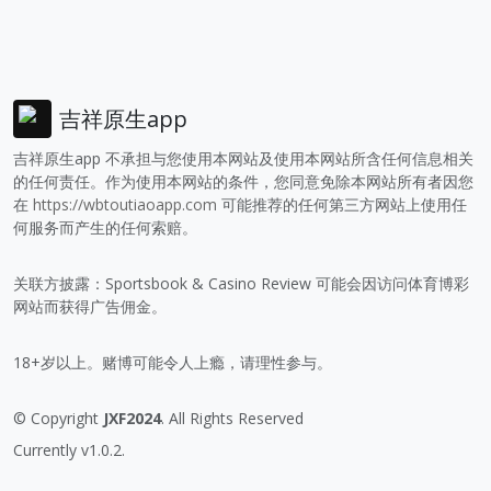
吉祥原生app
吉祥原生app 不承担与您使用本网站及使用本网站所含任何信息相关
的任何责任。作为使用本网站的条件，您同意免除本网站所有者因您
在
https://wbtoutiaoapp.com
可能推荐的任何第三方网站上使用任
何服务而产生的任何索赔。
关联方披露：Sportsbook & Casino Review 可能会因访问体育博彩
网站而获得广告佣金。
18+岁以上。赌博可能令人上瘾，请理性参与。
© Copyright
JXF2024
. All Rights Reserved
Currently v1.0.2.