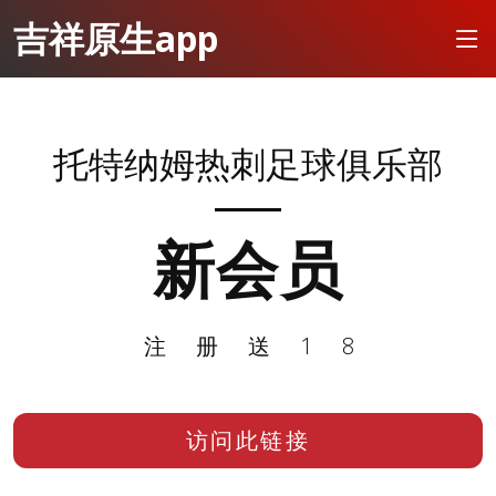
吉祥原生app
托特纳姆热刺足球俱乐部
新会员
注册送18
访问此链接