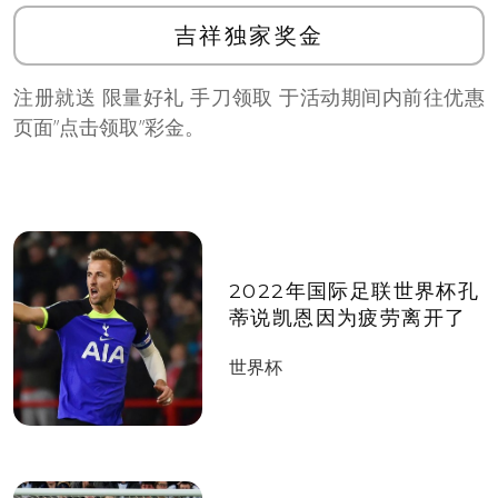
吉祥独家奖金
注册就送 限量好礼 手刀领取 于活动期间内前往优惠
页面”点击领取”彩金。
2022年国际足联世界杯孔
蒂说凯恩因为疲劳离开了
世界杯