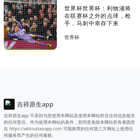
世界杯世界杯：利物浦将
在联赛杯之外的点球，枪
手，马刺中幸存下来
世界杯
吉祥原生app
吉祥原生app 不承担与您使用本网站及使用本网站所含任何信息相关
的任何责任。作为使用本网站的条件，您同意免除本网站所有者因您
在
https://wbtoutiaoapp.com
可能推荐的任何第三方网站上使用任
何服务而产生的任何索赔。