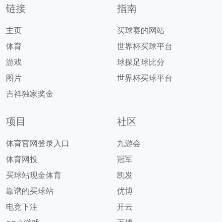
链接
指南
主页
买球赛的网站
体育
世界杯买球平台
游戏
球探足球比分
图片
世界杯买球平台
吉祥独家奖金
项目
社区
体育官网登录入口
九游会
体育网投
冠军
买球站现金体育
凯发
靠谱的买球站
优博
电竞下注
开云