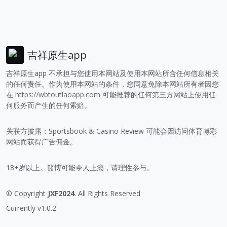
吉祥原生app
吉祥原生app 不承担与您使用本网站及使用本网站所含任何信息相关
的任何责任。作为使用本网站的条件，您同意免除本网站所有者因您
在
https://wbtoutiaoapp.com
可能推荐的任何第三方网站上使用任
何服务而产生的任何索赔。
关联方披露：Sportsbook & Casino Review 可能会因访问体育博彩
网站而获得广告佣金。
18+岁以上。赌博可能令人上瘾，请理性参与。
© Copyright
JXF2024
. All Rights Reserved
Currently v1.0.2.