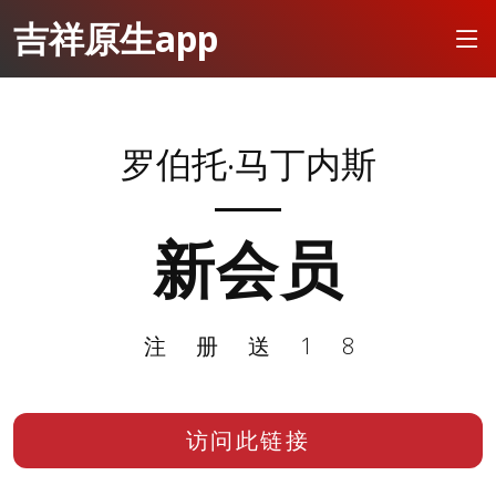
吉祥原生app
罗伯托·马丁内斯
新会员
注册送18
访问此链接