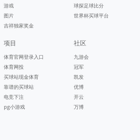
游戏
球探足球比分
图片
世界杯买球平台
吉祥独家奖金
项目
社区
体育官网登录入口
九游会
体育网投
冠军
买球站现金体育
凯发
靠谱的买球站
优博
电竞下注
开云
pg小游戏
万博