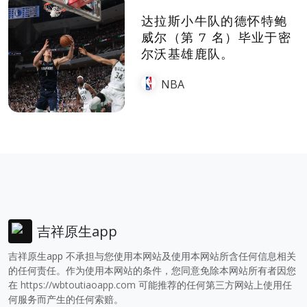
达拉斯小牛队的德怀特鲍
威尔（第 7 名）毕业于密
尔沃基雄鹿队。
NBA
吉祥原生app
吉祥原生app 不承担与您使用本网站及使用本网站所含任何信息相关
的任何责任。作为使用本网站的条件，您同意免除本网站所有者因您
在
https://wbtoutiaoapp.com
可能推荐的任何第三方网站上使用任
何服务而产生的任何索赔。