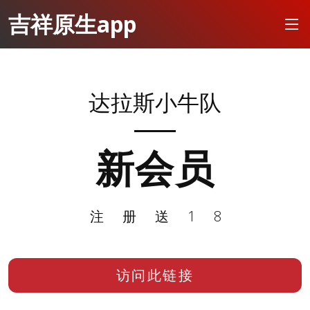
吉祥原生app
达拉斯小牛队
新会员
注册送18
访问此链接