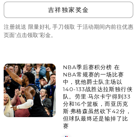
吉祥独家奖金
注册就送 限量好礼 手刀领取 于活动期间内前往优惠
页面”点击领取”彩金。
NBA季后赛积分榜 在
NBA常规赛的一场比赛
中，犹他爵士队主场以
140-133战胜达拉斯独行侠
队。劳里·马尔卡宁得到33
分和16个篮板，而亚历克
斯·弗格森虽然砍下42分，
但球队最终还是输掉了比
赛