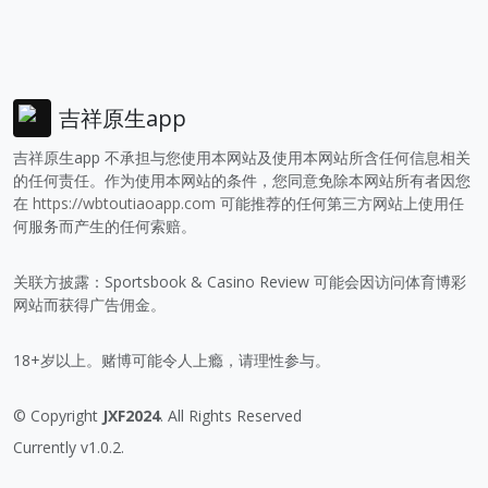
吉祥原生app
吉祥原生app 不承担与您使用本网站及使用本网站所含任何信息相关
的任何责任。作为使用本网站的条件，您同意免除本网站所有者因您
在
https://wbtoutiaoapp.com
可能推荐的任何第三方网站上使用任
何服务而产生的任何索赔。
关联方披露：Sportsbook & Casino Review 可能会因访问体育博彩
网站而获得广告佣金。
18+岁以上。赌博可能令人上瘾，请理性参与。
© Copyright
JXF2024
. All Rights Reserved
Currently v1.0.2.