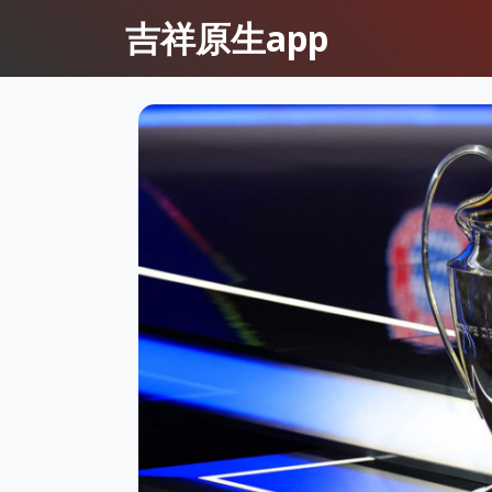
吉祥原生app