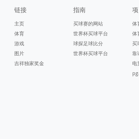
链接
指南
项
主页
买球赛的网站
体
体育
世界杯买球平台
体
游戏
球探足球比分
买
图片
世界杯买球平台
靠
吉祥独家奖金
电
p