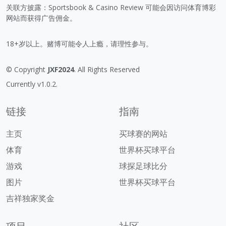
关联方披露：Sportsbook & Casino Review 可能会因访问体育博彩
网站而获得广告佣金。
18+岁以上。赌博可能令人上瘾，请理性参与。
© Copyright
JXF2024
. All Rights Reserved
Currently v1.0.2.
链接
指南
主页
买球赛的网站
体育
世界杯买球平台
游戏
球探足球比分
图片
世界杯买球平台
吉祥独家奖金