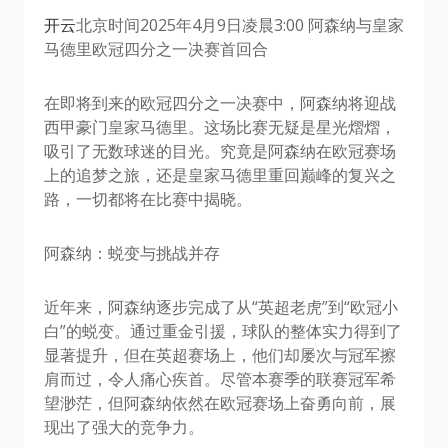
开云
北京时间2025年4月9日凌晨3:00 阿森纳与皇家
马德里欧冠四分之一决赛首回合
在即将到来的欧冠四分之一决赛中，阿森纳将迎战
西甲豪门皇家马德里。这场比赛无疑是星光熠熠，
吸引了无数球迷的目光。究竟是阿森纳在欧冠赛场
上的追梦之旅，还是皇家马德里重回巅峰的复兴之
路，一切都将在比赛中揭晓。
阿森纳：蜕变与挑战并存
近年来，阿森纳逐步完成了从“英超老虎”到“欧冠小
白”的蜕变。通过重金引援，球队的整体实力得到了
显著提升，但在英超赛场上，他们却屡次与冠军擦
肩而过，令人痛心疾首。尽管本赛季的联赛冠军希
望渺茫，但阿森纳依然在欧冠赛场上奋勇向前，展
现出了强大的竞争力。