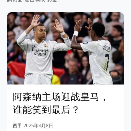
阿森纳主场迎战皇马，
谁能笑到最后？
西甲
2025年4月8日