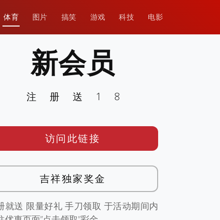
体育
图片
搞笑
游戏
科技
电影
新会员
注册送18
访问此链接
吉祥独家奖金
册就送 限量好礼 手刀领取 于活动期间内
往优惠页面”点击领取”彩金。