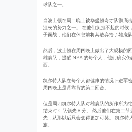
球队之一。
当波士顿在周二晚上被华盛顿奇才队彻底
沮丧的努力之一。 在他们负担不起的时候，
子而战，他们在休息前将其放弃给了雄鹿
然后，波士顿在周四晚上做出了大规模的回应。
雄鹿队，提醒 NBA 的每个人，他们确
西。
凯尔特人队在每个人都健康的情况下进军密
周四晚上是背靠背的第二回合。
但是周四凯尔特人队对雄鹿队的所作所为绝
结束时 C 队领先 8 分。 然后他们在第二节
先，从那以后只会变得更加可笑。 凯尔特人
旗。