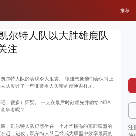
推荐
凯尔特人队以大胜雄鹿队
到关注
凯尔特人队的表现令人沮丧。 很难想象他们会保持上
特人队度过了一些非常令人失望的夜晚
吉祥坊
。
吧，很多）怀疑。 一支在最后时刻领先并输给 NBA
的竞争者呢？
颠簸，凯尔特人队仍然坐在一个才华横溢的东部联盟的
注
守正在赶上进攻，凯尔特人队已经成为联盟中效率最高的
前