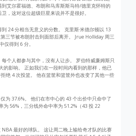
遇到艾尔霍福德、布朗和马库斯斯马特/德里克怀特的
后卫，这对这位超级巨星来说并不是很好。
最后仅得到 24 分相当无意义的分数。 克里斯·米德尔顿以 13
被布朗肘击到面部后离开。 Jrue Holliday 周三
 中仅得到 6 分。
 每个人都参与其中，没有人让步。 罗伯特威廉姆斯只
巨大的影响。 正如我们在一段时间内看到的那样，他已
并拒绝 4 次投篮。 他在篮筐和篮筐外也改变了其他一些
 37.6%。 他们在市中心的 43 个出价中只命中了
 56%，三分线外命中率为 51.2%（43 投 22
NBA 最好的球队。 这让周二晚上输给奇才队的比赛