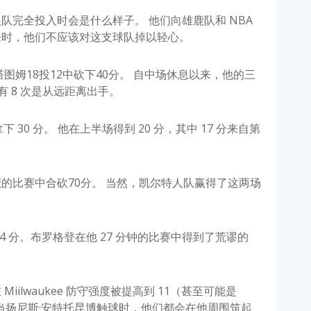
队完全投入时会是什么样子。 他们向雄鹿队和 NBA
来时，他们不应该对这支球队掉以轻心。
图姆18投12中砍下40分。 自中场休息以来，他的三
有 8 次是从远距离出手。
下 30 分。 他在上半场得到 20 分，其中 17 分来自第
的比赛中合砍70分。 当然，凯尔特人队赢得了这两场
 分。布罗格登在他 27 分钟的比赛中得到了荒谬的
ilwaukee 防守强度被提高到 11（甚至可能是
每当扬尼斯·安特托昆博触球时，他们都会在他周围筑起