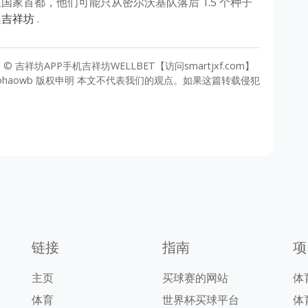
家首都，他们可能只从密尔沃基队落后 1.5 个种子
趣
吉祥坊
.
 © 吉祥坊APP手机吉祥坊WELLBET【访问smartjxf.com】
ohaowb 版权申明 本文不代表我们的观点。如果这篇转载侵犯
链接
指南
项
主页
买球赛的网站
体
体育
世界杯买球平台
体